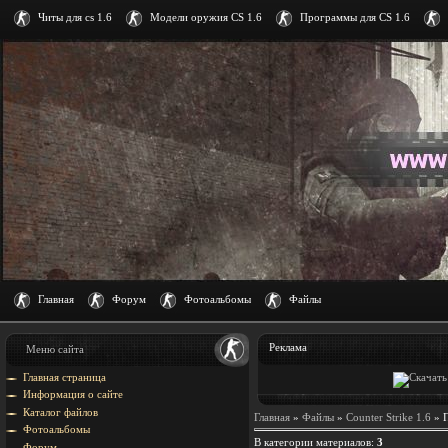
Читы для cs 1.6
Модели оружия CS 1.6
Программы для CS 1.6
Главная
Форум
Фотоальбомы
Файлы
Реклама
Меню сайта
Главная страница
Информация о сайте
Каталог файлов
Главная
»
Файлы
»
Counter Strike 1.6
» 
Фотоальбомы
В категории материалов
:
3
Форум