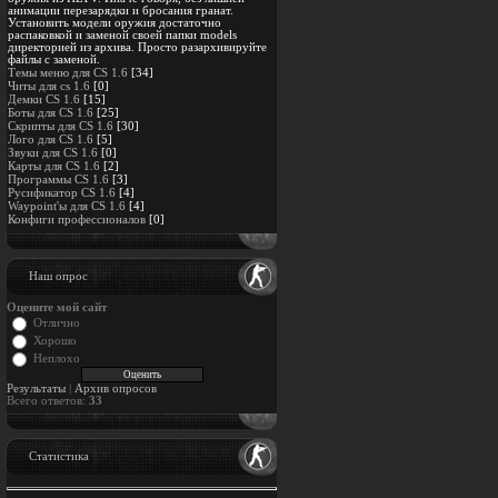
анимации перезарядки и бросания гранат.
Установить модели оружия достаточно
распаковкой и заменой своей папки models
директорией из архива. Просто разархивируйте
файлы с заменой.
Темы меню для CS 1.6
[34]
Читы для cs 1.6
[0]
Демки CS 1.6
[15]
Боты для CS 1.6
[25]
Скрипты для CS 1.6
[30]
Лого для CS 1.6
[5]
Звуки для CS 1.6
[0]
Карты для CS 1.6
[2]
Программы CS 1.6
[3]
Русификатор CS 1.6
[4]
Waypoint'ы для CS 1.6
[4]
Конфиги профессионалов
[0]
Наш опрос
Оцените мой сайт
Отлично
Хорошо
Неплохо
Результаты
|
Архив опросов
Всего ответов:
33
Статистика