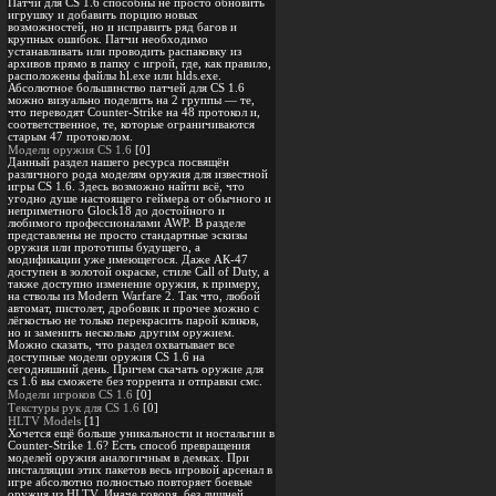
Патчи для CS 1.6 способны не просто обновить
игрушку и добавить порцию новых
возможностей, но и исправить ряд багов и
крупных ошибок. Патчи необходимо
устанавливать или проводить распаковку из
архивов прямо в папку с игрой, где, как правило,
расположены файлы hl.exe или hlds.exe.
Абсолютное большинство патчей для CS 1.6
можно визуально поделить на 2 группы — те,
что переводят Counter-Strike на 48 протокол и,
соответственное, те, которые ограничиваются
старым 47 протоколом.
Модели оружия CS 1.6
[0]
Данный раздел нашего ресурса посвящён
различного рода моделям оружия для известной
игры CS 1.6. Здесь возможно найти всё, что
угодно душе настоящего геймера от обычного и
неприметного Glock18 до достойного и
любимого профессионалами AWP. В разделе
представлены не просто стандартные эскизы
оружия или прототипы будущего, а
модификации уже имеющегося. Даже АК-47
доступен в золотой окраске, стиле Call of Duty, а
также доступно изменение оружия, к примеру,
на стволы из Modern Warfare 2. Так что, любой
автомат, пистолет, дробовик и прочее можно с
лёгкостью не только перекрасить парой кликов,
но и заменить несколько другим оружием.
Можно сказать, что раздел охватывает все
доступные модели оружия CS 1.6 на
сегодняшний день. Причем скачать оружие для
cs 1.6 вы сможете без торрента и отправки смс.
Модели игроков CS 1.6
[0]
Текстуры рук для CS 1.6
[0]
HLTV Models
[1]
Хочется ещё больше уникальности и ностальгии в
Counter-Strike 1.6? Есть способ превращения
моделей оружия аналогичным в демках. При
инсталляции этих пакетов весь игровой арсенал в
игре абсолютно полностью повторяет боевые
оружия из HLTV. Иначе говоря, без лишней