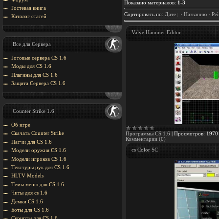
Показано материалов
:
1-3
Гостевая книга
Сортировать по
:
Дате
·
Названию
·
Ре
Каталог статей
Valve Hammer Editor
Все для Сервера
Готовые сервера CS 1.6
Моды для CS 1.6
Плагины для CS 1.6
Защита Cервера CS 1.6
Counter Strike 1.6
Об игре
Скачать Counter Strike
Программы CS 1.6
|
Просмотров:
1970
Комментарии (0)
Патчи для CS 1.6
cs Color SC
Модели оружия CS 1.6
Модели игроков CS 1.6
Текстуры рук для CS 1.6
HLTV Models
Темы меню для CS 1.6
Читы для cs 1.6
Демки CS 1.6
Боты для CS 1.6
Скрипты для CS 1.6