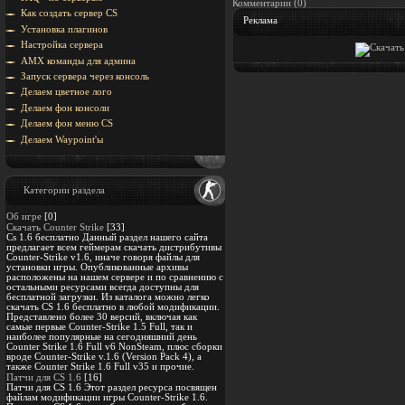
Комментарии (0)
Как создать сервер CS
Реклама
Установка плагинов
Настройка сервера
AMX команды для админа
Запуск сервера через консоль
Делаем цветное лого
Делаем фон консоли
Делаем фон меню CS
Делаем Waypoint'ы
Категории раздела
Об игре
[0]
Скачать Counter Strike
[33]
Cs 1.6 бесплатно Данный раздел нашего сайта
предлагает всем геймерам скачать дистрибутивы
Counter-Strike v1.6, иначе говоря файлы для
установки игры. Опубликованные архивы
расположены на нашем сервере и по сравнению с
остальными ресурсами всегда доступны для
бесплатной загрузки. Из каталога можно легко
скачать CS 1.6 бесплатно в любой модификации.
Представлено более 30 версий, включая как
самые первые Counter-Strike 1.5 Full, так и
наиболее популярные на сегодняшний день
Counter Strike 1.6 Full v6 NonSteam, плюс сборки
вроде Counter-Strike v.1.6 (Version Pack 4), а
также Counter Strike 1.6 Full v35 и прочие.
Патчи для CS 1.6
[16]
Патчи для CS 1.6 Этот раздел ресурса посвящен
файлам модификации игры Counter-Strike 1.6.