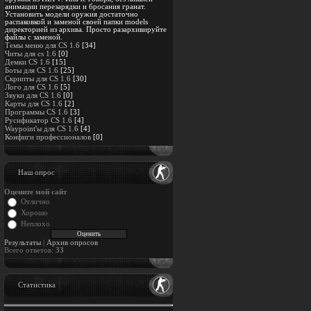
анимации перезарядки и бросания гранат.
Установить модели оружия достаточно
распаковкой и заменой своей папки models
директорией из архива. Просто разархивируйте
файлы с заменой.
Темы меню для CS 1.6
[34]
Читы для cs 1.6
[0]
Демки CS 1.6
[15]
Боты для CS 1.6
[25]
Скрипты для CS 1.6
[30]
Лого для CS 1.6
[5]
Звуки для CS 1.6
[0]
Карты для CS 1.6
[2]
Программы CS 1.6
[3]
Русификатор CS 1.6
[4]
Waypoint'ы для CS 1.6
[4]
Конфиги профессионалов
[0]
Наш опрос
Оцените мой сайт
Отлично
Хорошо
Неплохо
Результаты
|
Архив опросов
Всего ответов:
33
Статистика