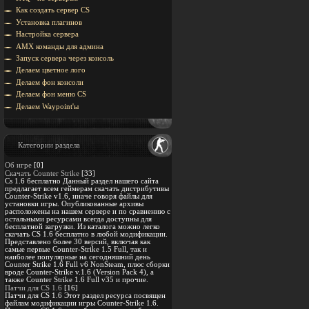
Как создать сервер CS
Установка плагинов
Настройка сервера
AMX команды для админа
Запуск сервера через консоль
Делаем цветное лого
Делаем фон консоли
Делаем фон меню CS
Делаем Waypoint'ы
Категории раздела
Об игре
[0]
Скачать Counter Strike
[33]
Cs 1.6 бесплатно Данный раздел нашего сайта
предлагает всем геймерам скачать дистрибутивы
Counter-Strike v1.6, иначе говоря файлы для
установки игры. Опубликованные архивы
расположены на нашем сервере и по сравнению с
остальными ресурсами всегда доступны для
бесплатной загрузки. Из каталога можно легко
скачать CS 1.6 бесплатно в любой модификации.
Представлено более 30 версий, включая как
самые первые Counter-Strike 1.5 Full, так и
наиболее популярные на сегодняшний день
Counter Strike 1.6 Full v6 NonSteam, плюс сборки
вроде Counter-Strike v.1.6 (Version Pack 4), а
также Counter Strike 1.6 Full v35 и прочие.
Патчи для CS 1.6
[16]
Патчи для CS 1.6 Этот раздел ресурса посвящен
файлам модификации игры Counter-Strike 1.6.