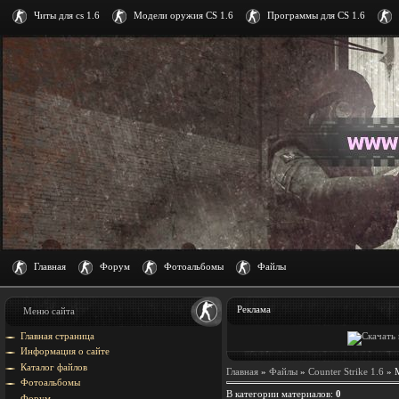
Читы для cs 1.6
Модели оружия CS 1.6
Программы для CS 1.6
Главная
Форум
Фотоальбомы
Файлы
Реклама
Меню сайта
Главная страница
Информация о сайте
Каталог файлов
Главная
»
Файлы
»
Counter Strike 1.6
» М
Фотоальбомы
В категории материалов
:
0
Форум