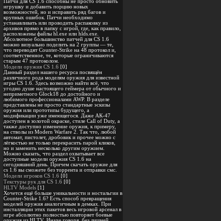
Патчи для CS 1.6 способны не просто обновить
игрушку и добавить порцию новых
возможностей, но и исправить ряд багов и
крупных ошибок. Патчи необходимо
устанавливать или проводить распаковку из
архивов прямо в папку с игрой, где, как правило,
расположены файлы hl.exe или hlds.exe.
Абсолютное большинство патчей для CS 1.6
можно визуально поделить на 2 группы — те,
что переводят Counter-Strike на 48 протокол и,
соответственное, те, которые ограничиваются
старым 47 протоколом.
Модели оружия CS 1.6
[0]
Данный раздел нашего ресурса посвящён
различного рода моделям оружия для известной
игры CS 1.6. Здесь возможно найти всё, что
угодно душе настоящего геймера от обычного и
неприметного Glock18 до достойного и
любимого профессионалами AWP. В разделе
представлены не просто стандартные эскизы
оружия или прототипы будущего, а
модификации уже имеющегося. Даже АК-47
доступен в золотой окраске, стиле Call of Duty, а
также доступно изменение оружия, к примеру,
на стволы из Modern Warfare 2. Так что, любой
автомат, пистолет, дробовик и прочее можно с
лёгкостью не только перекрасить парой кликов,
но и заменить несколько другим оружием.
Можно сказать, что раздел охватывает все
доступные модели оружия CS 1.6 на
сегодняшний день. Причем скачать оружие для
cs 1.6 вы сможете без торрента и отправки смс.
Модели игроков CS 1.6
[0]
Текстуры рук для CS 1.6
[0]
HLTV Models
[1]
Хочется ещё больше уникальности и ностальгии в
Counter-Strike 1.6? Есть способ превращения
моделей оружия аналогичным в демках. При
инсталляции этих пакетов весь игровой арсенал в
игре абсолютно полностью повторяет боевые
оружия из HLTV. Иначе говоря, без лишней