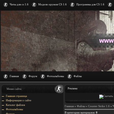
Читы для cs 1.6
Модели оружия CS 1.6
Программы для CS 1.6
Главная
Форум
Фотоальбомы
Файлы
Реклама
Меню сайта
Главная страница
Информация о сайте
Каталог файлов
Главная
»
Файлы
»
Counter Strike 1.6
» Ч
Фотоальбомы
В категории материалов
:
0
Форум