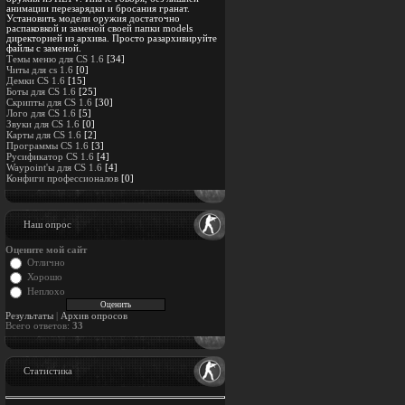
анимации перезарядки и бросания гранат.
Установить модели оружия достаточно
распаковкой и заменой своей папки models
директорией из архива. Просто разархивируйте
файлы с заменой.
Темы меню для CS 1.6
[34]
Читы для cs 1.6
[0]
Демки CS 1.6
[15]
Боты для CS 1.6
[25]
Скрипты для CS 1.6
[30]
Лого для CS 1.6
[5]
Звуки для CS 1.6
[0]
Карты для CS 1.6
[2]
Программы CS 1.6
[3]
Русификатор CS 1.6
[4]
Waypoint'ы для CS 1.6
[4]
Конфиги профессионалов
[0]
Наш опрос
Оцените мой сайт
Отлично
Хорошо
Неплохо
Результаты
|
Архив опросов
Всего ответов:
33
Статистика