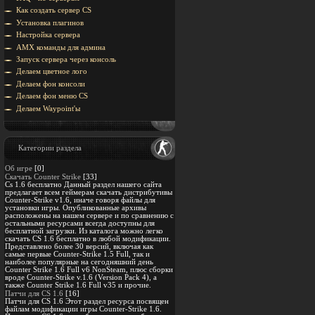
Как создать сервер CS
Установка плагинов
Настройка сервера
AMX команды для админа
Запуск сервера через консоль
Делаем цветное лого
Делаем фон консоли
Делаем фон меню CS
Делаем Waypoint'ы
Категории раздела
Об игре
[0]
Скачать Counter Strike
[33]
Cs 1.6 бесплатно Данный раздел нашего сайта
предлагает всем геймерам скачать дистрибутивы
Counter-Strike v1.6, иначе говоря файлы для
установки игры. Опубликованные архивы
расположены на нашем сервере и по сравнению с
остальными ресурсами всегда доступны для
бесплатной загрузки. Из каталога можно легко
скачать CS 1.6 бесплатно в любой модификации.
Представлено более 30 версий, включая как
самые первые Counter-Strike 1.5 Full, так и
наиболее популярные на сегодняшний день
Counter Strike 1.6 Full v6 NonSteam, плюс сборки
вроде Counter-Strike v.1.6 (Version Pack 4), а
также Counter Strike 1.6 Full v35 и прочие.
Патчи для CS 1.6
[16]
Патчи для CS 1.6 Этот раздел ресурса посвящен
файлам модификации игры Counter-Strike 1.6.