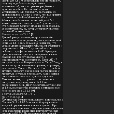
Патчи для CS 1.6 способны не просто обновить
игрушку и добавить порцию новых
возможностей, но и исправить ряд багов и
крупных ошибок. Патчи необходимо
устанавливать или проводить распаковку из
архивов прямо в папку с игрой, где, как правило,
расположены файлы hl.exe или hlds.exe.
Абсолютное большинство патчей для CS 1.6
можно визуально поделить на 2 группы — те,
что переводят Counter-Strike на 48 протокол и,
соответственное, те, которые ограничиваются
старым 47 протоколом.
Модели оружия CS 1.6
[0]
Данный раздел нашего ресурса посвящён
различного рода моделям оружия для известной
игры CS 1.6. Здесь возможно найти всё, что
угодно душе настоящего геймера от обычного и
неприметного Glock18 до достойного и
любимого профессионалами AWP. В разделе
представлены не просто стандартные эскизы
оружия или прототипы будущего, а
модификации уже имеющегося. Даже АК-47
доступен в золотой окраске, стиле Call of Duty, а
также доступно изменение оружия, к примеру,
на стволы из Modern Warfare 2. Так что, любой
автомат, пистолет, дробовик и прочее можно с
лёгкостью не только перекрасить парой кликов,
но и заменить несколько другим оружием.
Можно сказать, что раздел охватывает все
доступные модели оружия CS 1.6 на
сегодняшний день. Причем скачать оружие для
cs 1.6 вы сможете без торрента и отправки смс.
Модели игроков CS 1.6
[0]
Текстуры рук для CS 1.6
[0]
HLTV Models
[1]
Хочется ещё больше уникальности и ностальгии в
Counter-Strike 1.6? Есть способ превращения
моделей оружия аналогичным в демках. При
инсталляции этих пакетов весь игровой арсенал в
игре абсолютно полностью повторяет боевые
оружия из HLTV. Иначе говоря, без лишней