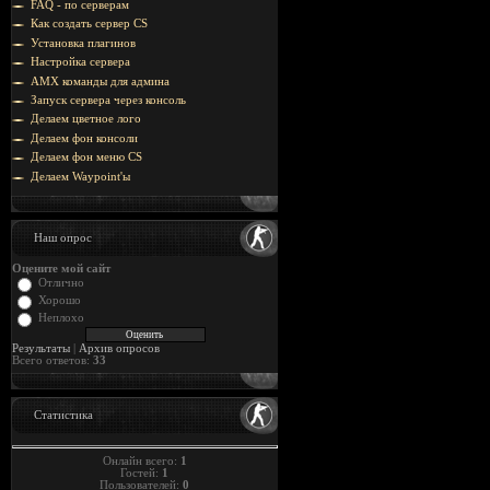
FAQ - по серверам
Как создать сервер CS
Установка плагинов
Настройка сервера
AMX команды для админа
Запуск сервера через консоль
Делаем цветное лого
Делаем фон консоли
Делаем фон меню CS
Делаем Waypoint'ы
Наш опрос
Оцените мой сайт
Отлично
Хорошо
Неплохо
Результаты
|
Архив опросов
Всего ответов:
33
Статистика
Онлайн всего:
1
Гостей:
1
Пользователей:
0