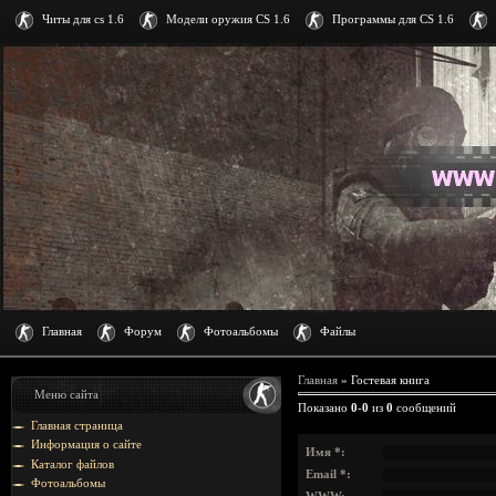
Читы для cs 1.6
Модели оружия CS 1.6
Программы для CS 1.6
Главная
Форум
Фотоальбомы
Файлы
Главная
»
Гостевая книга
Меню сайта
Показано
0
-
0
из
0
сообщений
Главная страница
Информация о сайте
Имя *:
Каталог файлов
Email *:
Фотоальбомы