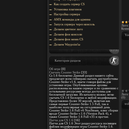
Как создать сервер CS
Установка плагинов
Настройка сервера
AMX команды для админа
Запуск сервера через консоль
Лого 
Комме
Делаем цветное лого
Делаем фон консоли
Yo
Делаем фон меню CS
Делаем Waypoint'ы
Категории раздела
Об игре
[0]
Скачать Counter Strike
[33]
Cs 1.6 бесплатно Данный раздел нашего сайта
предлагает всем геймерам скачать дистрибутивы
Counter-Strike v1.6, иначе говоря файлы для
установки игры. Опубликованные архивы
расположены на нашем сервере и по сравнению с
остальными ресурсами всегда доступны для
Лого 
бесплатной загрузки. Из каталога можно легко
(0)
скачать CS 1.6 бесплатно в любой модификации.
Представлено более 30 версий, включая как
tro
самые первые Counter-Strike 1.5 Full, так и
наиболее популярные на сегодняшний день
Counter Strike 1.6 Full v6 NonSteam, плюс сборки
вроде Counter-Strike v.1.6 (Version Pack 4), а
также Counter Strike 1.6 Full v35 и прочие.
Патчи для CS 1.6
[16]
Патчи для CS 1.6 Этот раздел ресурса посвящен
файлам модификации игры Counter-Strike 1.6.