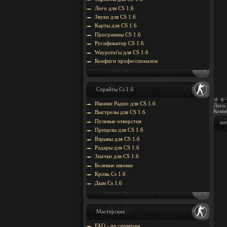
Лого для CS 1.6
Звуки для CS 1.6
Карты для CS 1.6
Программы CS 1.6
Русификатор CS 1.6
Waypoint'ы для CS 1.6
Конфиги профессионалов
Спрайты Cs 1.6
Иконки Радио для CS 1.6
Лого 
Комме
Выстрелы для CS 1.6
Пулевые отверстия
лог
Прицелы для CS 1.6
Взрывы для CS 1.6
Радары для CS 1.6
Значки для CS 1.6
Болевые иконки
Кровь Cs 1.6
Дым Cs 1.6
Мастерская
FAQ - по серверам