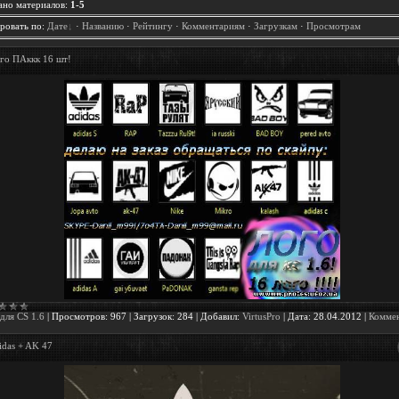
ано материалов
:
1-5
ровать по
:
Дате
·
Названию
·
Рейтингу
·
Комментариям
·
Загрузкам
·
Просмотрам
го ПАккк 16 шт!
для CS 1.6
|
Просмотров:
967
|
Загрузок:
284
|
Добавил:
VirtusPro
|
Дата:
28.04.2012
|
Комме
idas + AK 47