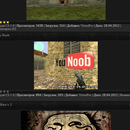
для CS 1.6
|
Просмотров:
1638
|
Загрузок:
324
|
Добавил:
VirtusPro
|
Дата:
28.04.2012
|
нтарии (0)
u Noob
для CS 1.6
|
Просмотров:
894
|
Загрузок:
203
|
Добавил:
VirtusPro
|
Дата:
28.04.2012
|
Комме
llface v 2