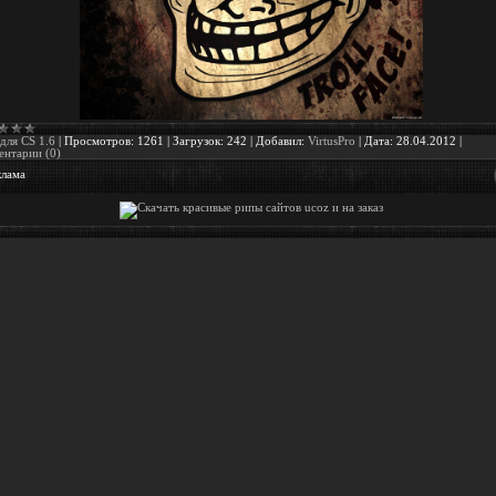
для CS 1.6
|
Просмотров:
1261
|
Загрузок:
242
|
Добавил:
VirtusPro
|
Дата:
28.04.2012
|
нтарии (0)
клама