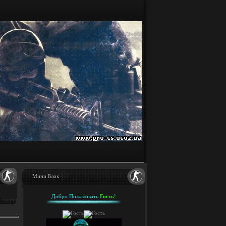
Мини Блок
Добро Пожаловать
Гость
!