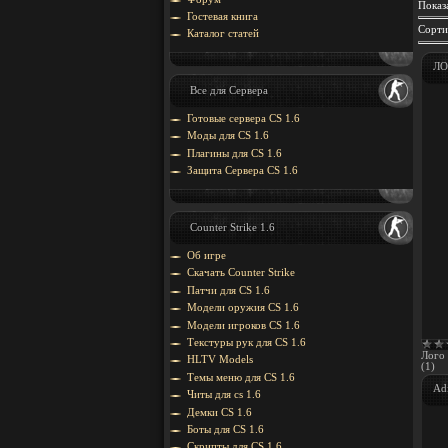
Показ
Гостевая книга
Сорти
Каталог статей
ЛО
Все для Сервера
Готовые сервера CS 1.6
Моды для CS 1.6
Плагины для CS 1.6
Защита Cервера CS 1.6
Counter Strike 1.6
Об игре
Скачать Counter Strike
Патчи для CS 1.6
Модели оружия CS 1.6
Модели игроков CS 1.6
Текстуры рук для CS 1.6
Лого 
HLTV Models
(1)
Темы меню для CS 1.6
Ad
Читы для cs 1.6
Демки CS 1.6
Боты для CS 1.6
Скрипты для CS 1.6