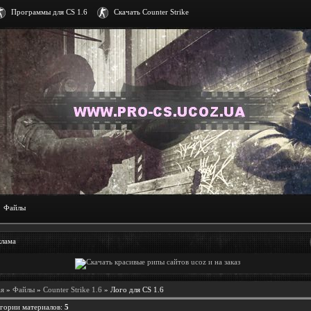
Программы для CS 1.6
Скачать Counter Strike
Файлы
клама
ая
»
Файлы
»
Counter Strike 1.6
» Лого для CS 1.6
егории материалов
:
5