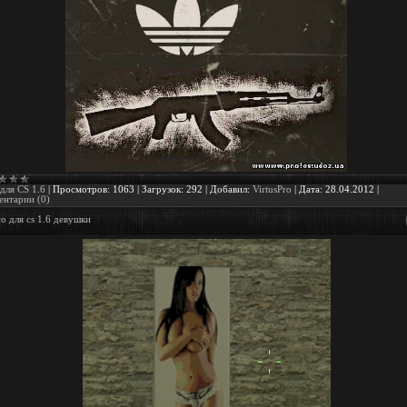
для CS 1.6
|
Просмотров:
1063
|
Загрузок:
292
|
Добавил:
VirtusPro
|
Дата:
28.04.2012
|
нтарии (0)
о для cs 1.6 девушки