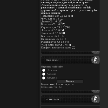
анимации перезарядки и бросания гранат.
Установить модели оружия достаточно
распаковкой и заменой своей папки models
директорией из архива. Просто разархивируйте
файлы с заменой.
Темы меню для CS 1.6
[34]
Читы для cs 1.6
[0]
Демки CS 1.6
[15]
Боты для CS 1.6
[25]
Скрипты для CS 1.6
[30]
Лого для CS 1.6
[5]
Звуки для CS 1.6
[0]
Карты для CS 1.6
[2]
Программы CS 1.6
[3]
Русификатор CS 1.6
[4]
Waypoint'ы для CS 1.6
[4]
Конфиги профессионалов
[0]
Наш опрос
Оцените мой сайт
Отлично
Хорошо
Неплохо
Результаты
|
Архив опросов
Всего ответов:
33
Статистика