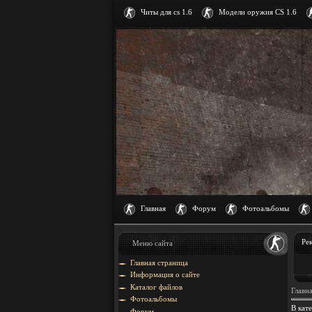
Читы для cs 1.6
Модели оружия CS 1.6
Главная
Форум
Фотоальбомы
Ре
Меню сайта
Главная страница
Информация о сайте
Каталог файлов
Главн
Фотоальбомы
В кат
Форум