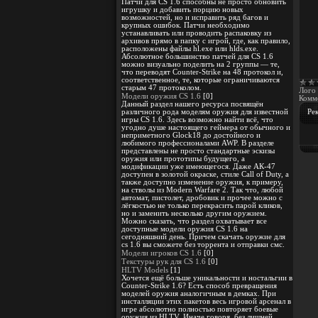
Патчи для CS 1.6 способны не просто обновить
игрушку и добавить порцию новых
возможностей, но и исправить ряд багов и
крупных ошибок. Патчи необходимо
устанавливать или проводить распаковку из
архивов прямо в папку с игрой, где, как правило,
расположены файлы hl.exe или hlds.exe.
Абсолютное большинство патчей для CS 1.6
можно визуально поделить на 2 группы — те,
что переводят Counter-Strike на 48 протокол и,
соответственное, те, которые ограничиваются
старым 47 протоколом.
Лого 
Модели оружия CS 1.6
[0]
Комме
Данный раздел нашего ресурса посвящён
Ре
различного рода моделям оружия для известной
игры CS 1.6. Здесь возможно найти всё, что
угодно душе настоящего геймера от обычного и
неприметного Glock18 до достойного и
любимого профессионалами AWP. В разделе
представлены не просто стандартные эскизы
оружия или прототипы будущего, а
модификации уже имеющегося. Даже АК-47
доступен в золотой окраске, стиле Call of Duty, а
также доступно изменение оружия, к примеру,
на стволы из Modern Warfare 2. Так что, любой
автомат, пистолет, дробовик и прочее можно с
лёгкостью не только перекрасить парой кликов,
но и заменить несколько другим оружием.
Можно сказать, что раздел охватывает все
доступные модели оружия CS 1.6 на
сегодняшний день. Причем скачать оружие для
cs 1.6 вы сможете без торрента и отправки смс.
Модели игроков CS 1.6
[0]
Текстуры рук для CS 1.6
[0]
HLTV Models
[1]
Хочется ещё больше уникальности и ностальгии в
Counter-Strike 1.6? Есть способ превращения
моделей оружия аналогичным в демках. При
инсталляции этих пакетов весь игровой арсенал в
игре абсолютно полностью повторяет боевые
оружия из HLTV. Иначе говоря, без лишней