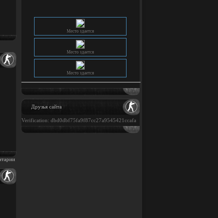
Место здается
Место здается
Место здается
Место здается
Друзья сайта
Verification: dbd0dbf75fa9f87cc27a9545421ccafa
нтарии