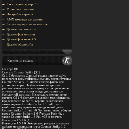
Как создать сервер CS
Установка плагинов
Настройка сервера
AMX команды для админа
Запуск сервера через консоль
Делаем цветное лого
Делаем фон консоли
Делаем фон меню CS
Делаем Waypoint'ы
Категории раздела
Об игре
[0]
Скачать Counter Strike
[33]
Cs 1.6 бесплатно Данный раздел нашего сайта
предлагает всем геймерам скачать дистрибутивы
Counter-Strike v1.6, иначе говоря файлы для
установки игры. Опубликованные архивы
расположены на нашем сервере и по сравнению с
остальными ресурсами всегда доступны для
бесплатной загрузки. Из каталога можно легко
скачать CS 1.6 бесплатно в любой модификации.
Представлено более 30 версий, включая как
самые первые Counter-Strike 1.5 Full, так и
наиболее популярные на сегодняшний день
Counter Strike 1.6 Full v6 NonSteam, плюс сборки
вроде Counter-Strike v.1.6 (Version Pack 4), а
также Counter Strike 1.6 Full v35 и прочие.
Патчи для CS 1.6
[16]
Патчи для CS 1.6 Этот раздел ресурса посвящен
файлам модификации игры Counter-Strike 1.6.