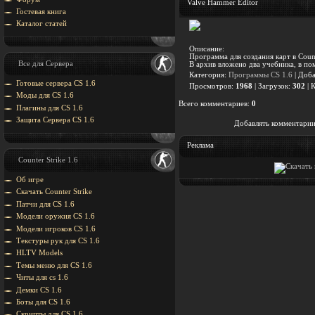
Valve Hammer Editor
Гостевая книга
Каталог статей
Описание:
Программа для создания карт в Counte
Все для Сервера
В архив вложено два учебника, в 
Категория
:
Программы CS 1.6
|
Доба
Готовые сервера CS 1.6
Просмотров
:
1968
|
Загрузок
:
302
|
К
Моды для CS 1.6
Всего комментариев
:
0
Плагины для CS 1.6
Защита Cервера CS 1.6
Добавлять комментарии
Реклама
Counter Strike 1.6
Об игре
Скачать Counter Strike
Патчи для CS 1.6
Модели оружия CS 1.6
Модели игроков CS 1.6
Текстуры рук для CS 1.6
HLTV Models
Темы меню для CS 1.6
Читы для cs 1.6
Демки CS 1.6
Боты для CS 1.6
Скрипты для CS 1.6