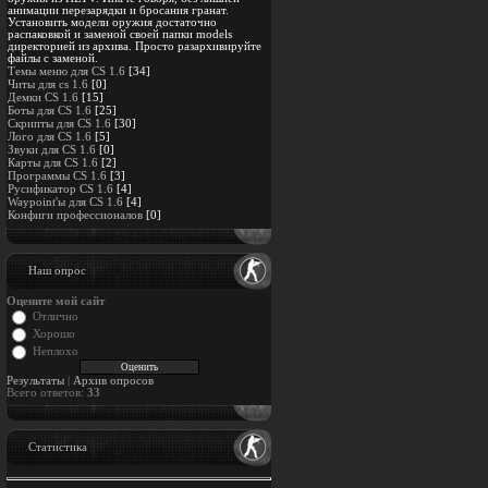
анимации перезарядки и бросания гранат.
Установить модели оружия достаточно
распаковкой и заменой своей папки models
директорией из архива. Просто разархивируйте
файлы с заменой.
Темы меню для CS 1.6
[34]
Читы для cs 1.6
[0]
Демки CS 1.6
[15]
Боты для CS 1.6
[25]
Скрипты для CS 1.6
[30]
Лого для CS 1.6
[5]
Звуки для CS 1.6
[0]
Карты для CS 1.6
[2]
Программы CS 1.6
[3]
Русификатор CS 1.6
[4]
Waypoint'ы для CS 1.6
[4]
Конфиги профессионалов
[0]
Наш опрос
Оцените мой сайт
Отлично
Хорошо
Неплохо
Результаты
|
Архив опросов
Всего ответов:
33
Статистика