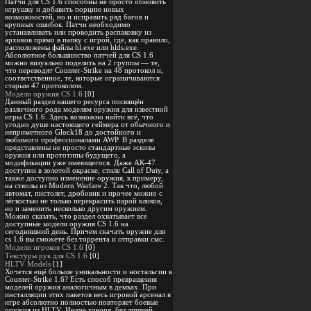
Патчи для CS 1.6 способны не просто обновить
игрушку и добавить порцию новых
возможностей, но и исправить ряд багов и
крупных ошибок. Патчи необходимо
устанавливать или проводить распаковку из
архивов прямо в папку с игрой, где, как правило,
расположены файлы hl.exe или hlds.exe.
Абсолютное большинство патчей для CS 1.6
можно визуально поделить на 2 группы — те,
что переводят Counter-Strike на 48 протокол и,
соответственное, те, которые ограничиваются
старым 47 протоколом.
Модели оружия CS 1.6
[0]
Данный раздел нашего ресурса посвящён
различного рода моделям оружия для известной
игры CS 1.6. Здесь возможно найти всё, что
угодно душе настоящего геймера от обычного и
неприметного Glock18 до достойного и
любимого профессионалами AWP. В разделе
представлены не просто стандартные эскизы
оружия или прототипы будущего, а
модификации уже имеющегося. Даже АК-47
доступен в золотой окраске, стиле Call of Duty, а
также доступно изменение оружия, к примеру,
на стволы из Modern Warfare 2. Так что, любой
автомат, пистолет, дробовик и прочее можно с
лёгкостью не только перекрасить парой кликов,
но и заменить несколько другим оружием.
Можно сказать, что раздел охватывает все
доступные модели оружия CS 1.6 на
сегодняшний день. Причем скачать оружие для
cs 1.6 вы сможете без торрента и отправки смс.
Модели игроков CS 1.6
[0]
Текстуры рук для CS 1.6
[0]
HLTV Models
[1]
Хочется ещё больше уникальности и ностальгии в
Counter-Strike 1.6? Есть способ превращения
моделей оружия аналогичным в демках. При
инсталляции этих пакетов весь игровой арсенал в
игре абсолютно полностью повторяет боевые
оружия из HLTV. Иначе говоря, без лишней