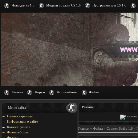
Читы для cs 1.6
Модели оружия CS 1.6
Программы для CS 1.6
Главная
Форум
Фотоальбомы
Файлы
Реклама
Меню сайта
Главная страница
Информация о сайте
Каталог файлов
Главная
»
Файлы
»
Counter Strike 1.6
»
Фотоальбомы
Форум