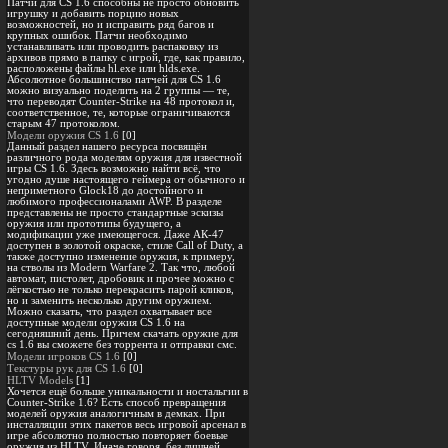
Патчи для CS 1.6 способны не просто обновить
игрушку и добавить порцию новых
возможностей, но и исправить ряд багов и
крупных ошибок. Патчи необходимо
устанавливать или проводить распаковку из
архивов прямо в папку с игрой, где, как правило,
расположены файлы hl.exe или hlds.exe.
Абсолютное большинство патчей для CS 1.6
можно визуально поделить на 2 группы — те,
что переводят Counter-Strike на 48 протокол и,
соответственное, те, которые ограничиваются
старым 47 протоколом.
Модели оружия CS 1.6
[0]
Данный раздел нашего ресурса посвящён
различного рода моделям оружия для известной
игры CS 1.6. Здесь возможно найти всё, что
угодно душе настоящего геймера от обычного и
неприметного Glock18 до достойного и
любимого профессионалами AWP. В разделе
представлены не просто стандартные эскизы
оружия или прототипы будущего, а
модификации уже имеющегося. Даже АК-47
доступен в золотой окраске, стиле Call of Duty, а
также доступно изменение оружия, к примеру,
на стволы из Modern Warfare 2. Так что, любой
автомат, пистолет, дробовик и прочее можно с
лёгкостью не только перекрасить парой кликов,
но и заменить несколько другим оружием.
Можно сказать, что раздел охватывает все
доступные модели оружия CS 1.6 на
сегодняшний день. Причем скачать оружие для
cs 1.6 вы сможете без торрента и отправки смс.
Модели игроков CS 1.6
[0]
Текстуры рук для CS 1.6
[0]
HLTV Models
[1]
Хочется ещё больше уникальности и ностальгии в
Counter-Strike 1.6? Есть способ превращения
моделей оружия аналогичным в демках. При
инсталляции этих пакетов весь игровой арсенал в
игре абсолютно полностью повторяет боевые
оружия из HLTV. Иначе говоря, без лишней