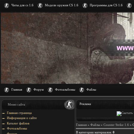
Читы для cs 1.6
Модели оружия CS 1.6
Программы для CS 1.6
Главная
Форум
Фотоальбомы
Файлы
Реклама
Меню сайта
Главная страница
Информация о сайте
Каталог файлов
Главная
»
Файлы
»
Counter Strike 1.6
» О
Фотоальбомы
В категории материалов
:
0
Форум