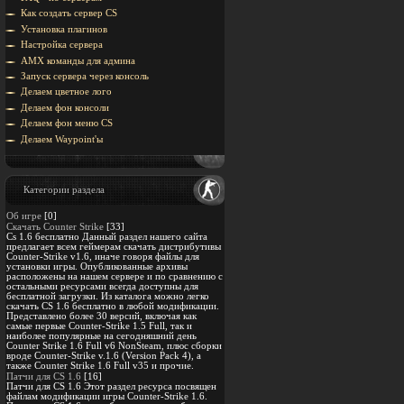
Как создать сервер CS
Установка плагинов
Настройка сервера
AMX команды для админа
Запуск сервера через консоль
Делаем цветное лого
Делаем фон консоли
Делаем фон меню CS
Делаем Waypoint'ы
Категории раздела
Об игре
[0]
Скачать Counter Strike
[33]
Cs 1.6 бесплатно Данный раздел нашего сайта
предлагает всем геймерам скачать дистрибутивы
Counter-Strike v1.6, иначе говоря файлы для
установки игры. Опубликованные архивы
расположены на нашем сервере и по сравнению с
остальными ресурсами всегда доступны для
бесплатной загрузки. Из каталога можно легко
скачать CS 1.6 бесплатно в любой модификации.
Представлено более 30 версий, включая как
самые первые Counter-Strike 1.5 Full, так и
наиболее популярные на сегодняшний день
Counter Strike 1.6 Full v6 NonSteam, плюс сборки
вроде Counter-Strike v.1.6 (Version Pack 4), а
также Counter Strike 1.6 Full v35 и прочие.
Патчи для CS 1.6
[16]
Патчи для CS 1.6 Этот раздел ресурса посвящен
файлам модификации игры Counter-Strike 1.6.