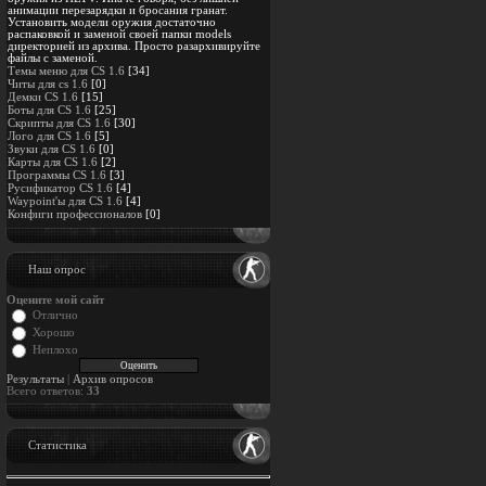
анимации перезарядки и бросания гранат.
Установить модели оружия достаточно
распаковкой и заменой своей папки models
директорией из архива. Просто разархивируйте
файлы с заменой.
Темы меню для CS 1.6
[34]
Читы для cs 1.6
[0]
Демки CS 1.6
[15]
Боты для CS 1.6
[25]
Скрипты для CS 1.6
[30]
Лого для CS 1.6
[5]
Звуки для CS 1.6
[0]
Карты для CS 1.6
[2]
Программы CS 1.6
[3]
Русификатор CS 1.6
[4]
Waypoint'ы для CS 1.6
[4]
Конфиги профессионалов
[0]
Наш опрос
Оцените мой сайт
Отлично
Хорошо
Неплохо
Результаты
|
Архив опросов
Всего ответов:
33
Статистика