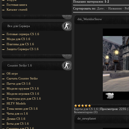
Показано материалов
:
1-2
Гостевая книга
Сортировать по
:
Дате
·
Названию
·
Ре
Каталог статей
dm_WoridorSnow
Все для Сервера
Готовые сервера CS 1.6
Моды для CS 1.6
Плагины для CS 1.6
Защита Cервера CS 1.6
Counter Strike 1.6
Об игре
Скачать Counter Strike
Патчи для CS 1.6
Модели оружия CS 1.6
Модели игроков CS 1.6
Текстуры рук для CS 1.6
HLTV Models
Темы меню для CS 1.6
Карты для CS 1.6
|
Просмотров:
2235
|
Комментарии (0)
Читы для cs 1.6
de_newplanet
Демки CS 1.6
Боты для CS 1.6
Скрипты для CS 1.6