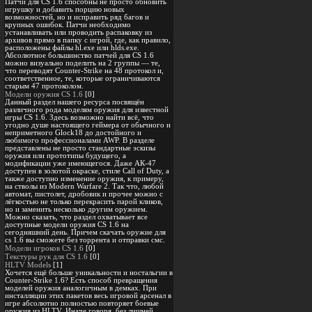
Патчи для CS 1.6 способны не просто обновить
игрушку и добавить порцию новых
возможностей, но и исправить ряд багов и
крупных ошибок. Патчи необходимо
устанавливать или проводить распаковку из
архивов прямо в папку с игрой, где, как правило,
расположены файлы hl.exe или hlds.exe.
Абсолютное большинство патчей для CS 1.6
можно визуально поделить на 2 группы — те,
что переводят Counter-Strike на 48 протокол и,
соответственное, те, которые ограничиваются
старым 47 протоколом.
Модели оружия CS 1.6
[0]
Данный раздел нашего ресурса посвящён
различного рода моделям оружия для известной
игры CS 1.6. Здесь возможно найти всё, что
угодно душе настоящего геймера от обычного и
неприметного Glock18 до достойного и
любимого профессионалами AWP. В разделе
представлены не просто стандартные эскизы
оружия или прототипы будущего, а
модификации уже имеющегося. Даже АК-47
доступен в золотой окраске, стиле Call of Duty, а
также доступно изменение оружия, к примеру,
на стволы из Modern Warfare 2. Так что, любой
автомат, пистолет, дробовик и прочее можно с
лёгкостью не только перекрасить парой кликов,
но и заменить несколько другим оружием.
Можно сказать, что раздел охватывает все
доступные модели оружия CS 1.6 на
сегодняшний день. Причем скачать оружие для
cs 1.6 вы сможете без торрента и отправки смс.
Модели игроков CS 1.6
[0]
Текстуры рук для CS 1.6
[0]
HLTV Models
[1]
Хочется ещё больше уникальности и ностальгии в
Counter-Strike 1.6? Есть способ превращения
моделей оружия аналогичным в демках. При
инсталляции этих пакетов весь игровой арсенал в
игре абсолютно полностью повторяет боевые
оружия из HLTV. Иначе говоря, без лишней