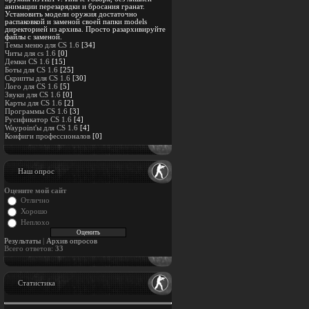
анимации перезарядки и бросания гранат.
Установить модели оружия достаточно
распаковкой и заменой своей папки models
директорией из архива. Просто разархивируйте
файлы с заменой.
Темы меню для CS 1.6
[34]
Читы для cs 1.6
[0]
Демки CS 1.6
[15]
Боты для CS 1.6
[25]
Скрипты для CS 1.6
[30]
Лого для CS 1.6
[5]
Звуки для CS 1.6
[0]
Карты для CS 1.6
[2]
Программы CS 1.6
[3]
Русификатор CS 1.6
[4]
Waypoint'ы для CS 1.6
[4]
Конфиги профессионалов
[0]
Наш опрос
Оцените мой сайт
Отлично
Хорошо
Неплохо
Результаты
|
Архив опросов
Всего ответов:
33
Статистика