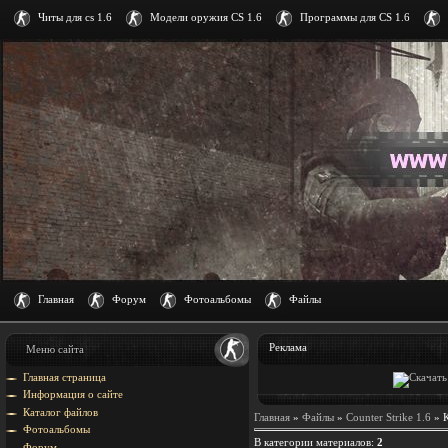
Читы для cs 1.6
Модели оружия CS 1.6
Программы для CS 1.6
Главная
Форум
Фотоальбомы
Файлы
Реклама
Меню сайта
Главная страница
Информация о сайте
Каталог файлов
Главная
»
Файлы
»
Counter Strike 1.6
» К
Фотоальбомы
В категории материалов
:
2
Форум