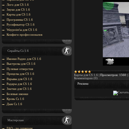
Лого для CS 1.6
Звуки для CS 1.6
Карты для CS 1.6
Программы CS 1.6
Русификатор CS 1.6
Waypoint'ы для CS 1.6
Конфиги профессионалов
Спрайты Cs 1.6
Иконки Радио для CS 1.6
Выстрелы для CS 1.6
Пулевые отверстия
Прицелы для CS 1.6
Карты для CS 1.6
|
Просмотров:
1560
|
Комментарии (0)
Взрывы для CS 1.6
Реклама
Радары для CS 1.6
Значки для CS 1.6
Болевые иконки
Кровь Cs 1.6
Дым Cs 1.6
Мастерская
FAQ - по серверам