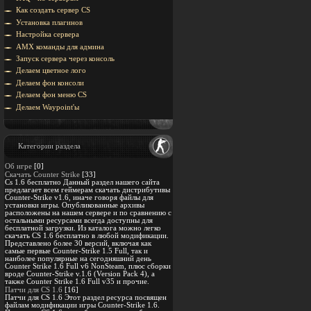
Как создать сервер CS
Установка плагинов
Настройка сервера
AMX команды для админа
Запуск сервера через консоль
Делаем цветное лого
Делаем фон консоли
Делаем фон меню CS
Делаем Waypoint'ы
Категории раздела
Об игре
[0]
Скачать Counter Strike
[33]
Cs 1.6 бесплатно Данный раздел нашего сайта
предлагает всем геймерам скачать дистрибутивы
Counter-Strike v1.6, иначе говоря файлы для
установки игры. Опубликованные архивы
расположены на нашем сервере и по сравнению с
остальными ресурсами всегда доступны для
бесплатной загрузки. Из каталога можно легко
скачать CS 1.6 бесплатно в любой модификации.
Представлено более 30 версий, включая как
самые первые Counter-Strike 1.5 Full, так и
наиболее популярные на сегодняшний день
Counter Strike 1.6 Full v6 NonSteam, плюс сборки
вроде Counter-Strike v.1.6 (Version Pack 4), а
также Counter Strike 1.6 Full v35 и прочие.
Патчи для CS 1.6
[16]
Патчи для CS 1.6 Этот раздел ресурса посвящен
файлам модификации игры Counter-Strike 1.6.