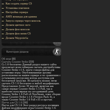
Как создать сервер CS
Установка плагинов
Настройка сервера
AMX команды для админа
Запуск сервера через консоль
Делаем цветное лого
Делаем фон консоли
Делаем фон меню CS
Делаем Waypoint'ы
Категории раздела
Об игре
[0]
Скачать Counter Strike
[33]
Cs 1.6 бесплатно Данный раздел нашего сайта
предлагает всем геймерам скачать дистрибутивы
Counter-Strike v1.6, иначе говоря файлы для
установки игры. Опубликованные архивы
расположены на нашем сервере и по сравнению с
остальными ресурсами всегда доступны для
бесплатной загрузки. Из каталога можно легко
скачать CS 1.6 бесплатно в любой модификации.
Представлено более 30 версий, включая как
самые первые Counter-Strike 1.5 Full, так и
наиболее популярные на сегодняшний день
Counter Strike 1.6 Full v6 NonSteam, плюс сборки
вроде Counter-Strike v.1.6 (Version Pack 4), а
также Counter Strike 1.6 Full v35 и прочие.
Патчи для CS 1.6
[16]
Патчи для CS 1.6 Этот раздел ресурса посвящен
файлам модификации игры Counter-Strike 1.6.