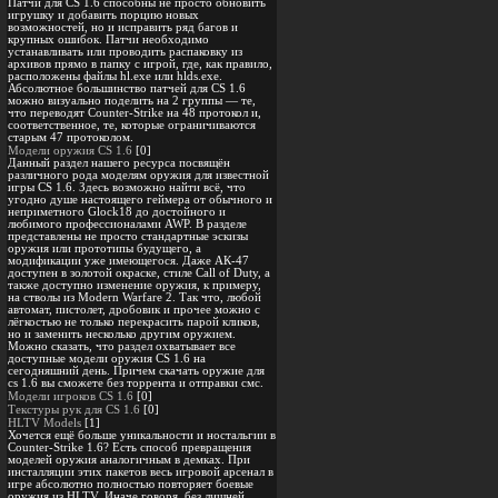
Патчи для CS 1.6 способны не просто обновить
игрушку и добавить порцию новых
возможностей, но и исправить ряд багов и
крупных ошибок. Патчи необходимо
устанавливать или проводить распаковку из
архивов прямо в папку с игрой, где, как правило,
расположены файлы hl.exe или hlds.exe.
Абсолютное большинство патчей для CS 1.6
можно визуально поделить на 2 группы — те,
что переводят Counter-Strike на 48 протокол и,
соответственное, те, которые ограничиваются
старым 47 протоколом.
Модели оружия CS 1.6
[0]
Данный раздел нашего ресурса посвящён
различного рода моделям оружия для известной
игры CS 1.6. Здесь возможно найти всё, что
угодно душе настоящего геймера от обычного и
неприметного Glock18 до достойного и
любимого профессионалами AWP. В разделе
представлены не просто стандартные эскизы
оружия или прототипы будущего, а
модификации уже имеющегося. Даже АК-47
доступен в золотой окраске, стиле Call of Duty, а
также доступно изменение оружия, к примеру,
на стволы из Modern Warfare 2. Так что, любой
автомат, пистолет, дробовик и прочее можно с
лёгкостью не только перекрасить парой кликов,
но и заменить несколько другим оружием.
Можно сказать, что раздел охватывает все
доступные модели оружия CS 1.6 на
сегодняшний день. Причем скачать оружие для
cs 1.6 вы сможете без торрента и отправки смс.
Модели игроков CS 1.6
[0]
Текстуры рук для CS 1.6
[0]
HLTV Models
[1]
Хочется ещё больше уникальности и ностальгии в
Counter-Strike 1.6? Есть способ превращения
моделей оружия аналогичным в демках. При
инсталляции этих пакетов весь игровой арсенал в
игре абсолютно полностью повторяет боевые
оружия из HLTV. Иначе говоря, без лишней