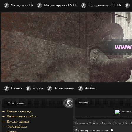
Читы для cs 1.6
Модели оружия CS 1.6
Программы для CS 1.6
Главная
Форум
Фотоальбомы
Файлы
Реклама
Меню сайта
Главная страница
Информация о сайте
Каталог файлов
Главная
»
Файлы
»
Counter Strike 1.6
» З
Фотоальбомы
В категории материалов
:
0
Форум