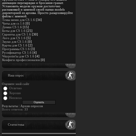
анимации перезарядки и бросания гранат.
Установить модели оружия достаточно
распаковкой и заменой своей папки models
директорией из архива. Просто разархивируйте
файлы с заменой.
Темы меню для CS 1.6
[34]
Читы для cs 1.6
[0]
Демки CS 1.6
[15]
Боты для CS 1.6
[25]
Скрипты для CS 1.6
[30]
Лого для CS 1.6
[5]
Звуки для CS 1.6
[0]
Карты для CS 1.6
[2]
Программы CS 1.6
[3]
Русификатор CS 1.6
[4]
Waypoint'ы для CS 1.6
[4]
Конфиги профессионалов
[0]
Наш опрос
Оцените мой сайт
Отлично
Хорошо
Неплохо
Результаты
|
Архив опросов
Всего ответов:
33
Статистика