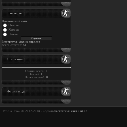
Наш опрос
Оцените мой сайт
Отлично
Хорошо
Неплохо
Результаты
|
Архив опросов
Всего ответов:
33
Статистика
Онлайн всего:
1
Гостей:
1
Пользователей:
0
Форма входа
Pro-Cs.UcoZ.Ua 2012-2018 -
Сделать
бесплатный сайт
с
uCoz