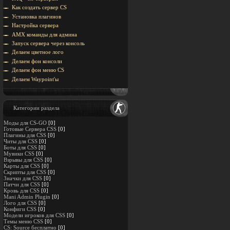
Как создать сервер CS
Установка плагинов
Настройка сервера
AMX команды для админа
Запуск сервера через консоль
Делаем цветное лого
Делаем фон консоли
Делаем фон меню CS
Делаем Waypoint'ы
Категории раздела
Моды для CS-GO
[0]
Готовые Сервера CSS
[0]
Плагины для CSS
[0]
Читы для CSS
[0]
Боты для CSS
[0]
Мувики CSS
[0]
Взрывы для CSS
[0]
Карты для CSS
[0]
Скрипты для CSS
[0]
Значки для CSS
[0]
Патчи для CSS
[0]
Кровь для CSS
[0]
Mani Admin Plugin
[0]
Лого для CSS
[0]
Конфиги CSS
[0]
Модели игроков для CSS
[0]
Темы меню CSS
[0]
CS: Source бесплатно
[0]