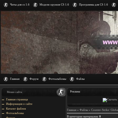
Читы для cs 1.6
Модели оружия CS 1.6
Программы для CS 1.6
Главная
Форум
Фотоальбомы
Файлы
Реклама
Меню сайта
Главная страница
Информация о сайте
Каталог файлов
Главная
»
Файлы
»
Counter-Strike: Globa
Фотоальбомы
В категории материалов
:
0
Форум