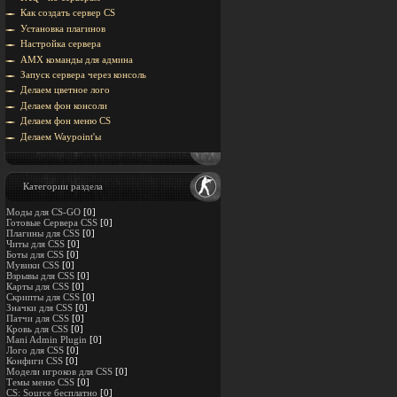
Как создать сервер CS
Установка плагинов
Настройка сервера
AMX команды для админа
Запуск сервера через консоль
Делаем цветное лого
Делаем фон консоли
Делаем фон меню CS
Делаем Waypoint'ы
Категории раздела
Моды для CS-GO
[0]
Готовые Сервера CSS
[0]
Плагины для CSS
[0]
Читы для CSS
[0]
Боты для CSS
[0]
Мувики CSS
[0]
Взрывы для CSS
[0]
Карты для CSS
[0]
Скрипты для CSS
[0]
Значки для CSS
[0]
Патчи для CSS
[0]
Кровь для CSS
[0]
Mani Admin Plugin
[0]
Лого для CSS
[0]
Конфиги CSS
[0]
Модели игроков для CSS
[0]
Темы меню CSS
[0]
CS: Source бесплатно
[0]