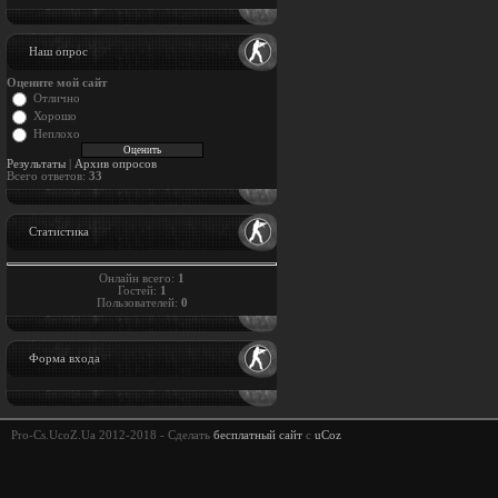
Наш опрос
Оцените мой сайт
Отлично
Хорошо
Неплохо
Результаты
|
Архив опросов
Всего ответов:
33
Статистика
Онлайн всего:
1
Гостей:
1
Пользователей:
0
Форма входа
Pro-Cs.UcoZ.Ua 2012-2018 -
Сделать
бесплатный сайт
с
uCoz