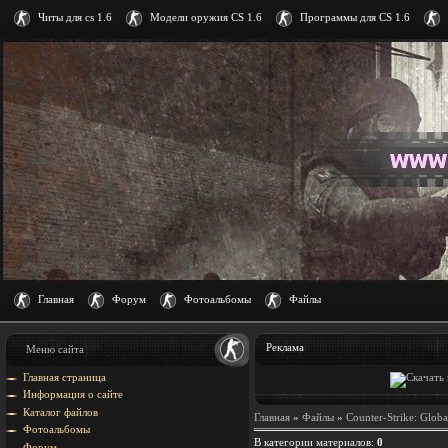
Читы для cs 1.6
Модели оружия CS 1.6
Программы для CS 1.6
Главная
Форум
Фотоальбомы
Файлы
Реклама
Меню сайта
Главная страница
Информация о сайте
Каталог файлов
Главная
»
Файлы
»
Counter-Strike: Globa
Фотоальбомы
В категории материалов
:
0
Форум