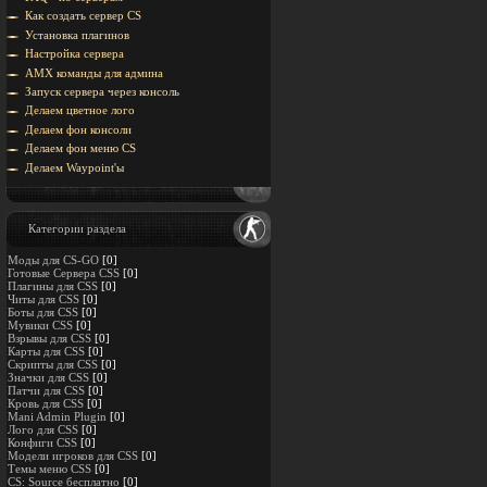
Как создать сервер CS
Установка плагинов
Настройка сервера
AMX команды для админа
Запуск сервера через консоль
Делаем цветное лого
Делаем фон консоли
Делаем фон меню CS
Делаем Waypoint'ы
Категории раздела
Моды для CS-GO
[0]
Готовые Сервера CSS
[0]
Плагины для CSS
[0]
Читы для CSS
[0]
Боты для CSS
[0]
Мувики CSS
[0]
Взрывы для CSS
[0]
Карты для CSS
[0]
Скрипты для CSS
[0]
Значки для CSS
[0]
Патчи для CSS
[0]
Кровь для CSS
[0]
Mani Admin Plugin
[0]
Лого для CSS
[0]
Конфиги CSS
[0]
Модели игроков для CSS
[0]
Темы меню CSS
[0]
CS: Source бесплатно
[0]