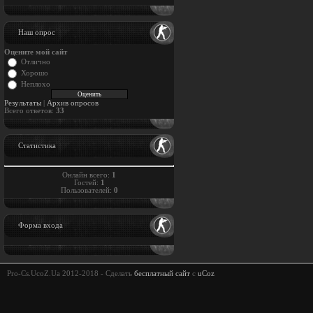
Наш опрос
Оцените мой сайт
Отлично
Хорошо
Неплохо
Результаты
|
Архив опросов
Всего ответов:
33
Статистика
Онлайн всего:
1
Гостей:
1
Пользователей:
0
Форма входа
Pro-Cs.UcoZ.Ua 2012-2018 -
Сделать
бесплатный сайт
с
uCoz