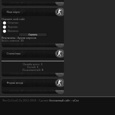
Наш опрос
Оцените мой сайт
Отлично
Хорошо
Неплохо
Результаты
|
Архив опросов
Всего ответов:
33
Статистика
Онлайн всего:
1
Гостей:
1
Пользователей:
0
Форма входа
Pro-Cs.UcoZ.Ua 2012-2018 -
Сделать
бесплатный сайт
с
uCoz