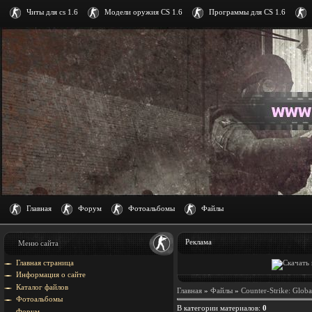
Читы для cs 1.6
Модели оружия CS 1.6
Программы для CS 1.6
Главная
Форум
Фотоальбомы
Файлы
Реклама
Меню сайта
Главная страница
Информация о сайте
Каталог файлов
Главная
»
Файлы
»
Counter-Strike: Globa
Фотоальбомы
В категории материалов
:
0
Форум