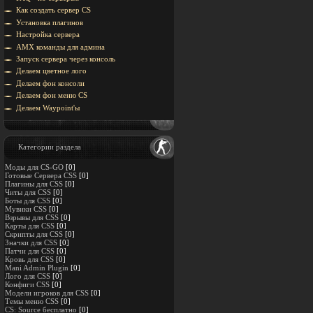
Как создать сервер CS
Установка плагинов
Настройка сервера
AMX команды для админа
Запуск сервера через консоль
Делаем цветное лого
Делаем фон консоли
Делаем фон меню CS
Делаем Waypoint'ы
Категории раздела
Моды для CS-GO
[0]
Готовые Сервера CSS
[0]
Плагины для CSS
[0]
Читы для CSS
[0]
Боты для CSS
[0]
Мувики CSS
[0]
Взрывы для CSS
[0]
Карты для CSS
[0]
Скрипты для CSS
[0]
Значки для CSS
[0]
Патчи для CSS
[0]
Кровь для CSS
[0]
Mani Admin Plugin
[0]
Лого для CSS
[0]
Конфиги CSS
[0]
Модели игроков для CSS
[0]
Темы меню CSS
[0]
CS: Source бесплатно
[0]