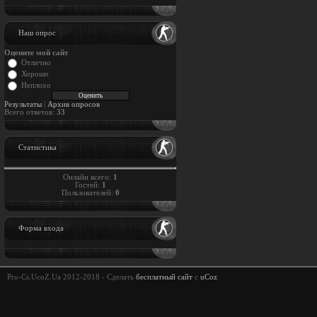
Наш опрос
Оцените мой сайт
Отлично
Хорошо
Неплохо
Результаты
|
Архив опросов
Всего ответов:
33
Статистика
Онлайн всего:
1
Гостей:
1
Пользователей:
0
Форма входа
Pro-Cs.UcoZ.Ua 2012-2018 -
Сделать
бесплатный сайт
с
uCoz