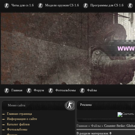
Читы для cs 1.6
Модели оружия CS 1.6
Программы для CS 1.6
Главная
Форум
Фотоальбомы
Файлы
Реклама
Меню сайта
Главная страница
Информация о сайте
Каталог файлов
Главная
»
Файлы
» Counter-Strike: Globa
Фотоальбомы
В разделе материалов
:
0
Форум