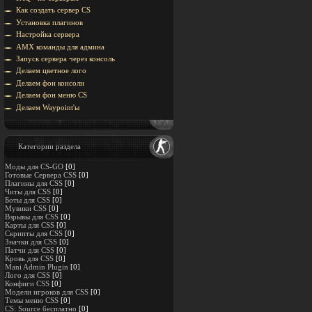
Как создать сервер CS
Установка плагинов
Настройка сервера
AMX команды для админа
Запуск сервера через консоль
Делаем цветное лого
Делаем фон консоли
Делаем фон меню CS
Делаем Waypoint'ы
Категории раздела
Моды для CS-GO
[0]
Готовые Сервера CSS
[0]
Плагины для CSS
[0]
Читы для CSS
[0]
Боты для CSS
[0]
Мувики CSS
[0]
Взрывы для CSS
[0]
Карты для CSS
[0]
Скрипты для CSS
[0]
Значки для CSS
[0]
Патчи для CSS
[0]
Кровь для CSS
[0]
Mani Admin Plugin
[0]
Лого для CSS
[0]
Конфиги CSS
[0]
Модели игроков для CSS
[0]
Темы меню CSS
[0]
CS: Source бесплатно
[0]