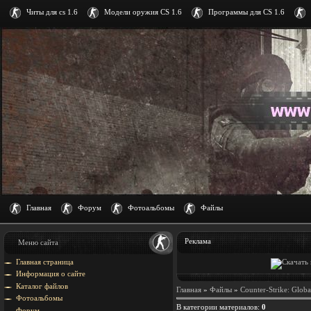
Читы для cs 1.6
Модели оружия CS 1.6
Программы для CS 1.6
Главная
Форум
Фотоальбомы
Файлы
Реклама
Меню сайта
Главная страница
Информация о сайте
Каталог файлов
Главная
»
Файлы
»
Counter-Strike: Globa
Фотоальбомы
В категории материалов
:
0
Форум