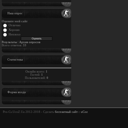
Наш опрос
Оцените мой сайт
Отлично
Хорошо
Неплохо
Результаты
|
Архив опросов
Всего ответов:
33
Статистика
Онлайн всего:
1
Гостей:
1
Пользователей:
0
Форма входа
Pro-Cs.UcoZ.Ua 2012-2018 -
Сделать
бесплатный сайт
с
uCoz