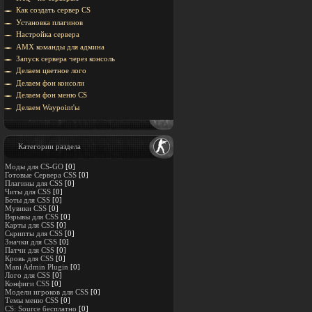
Как создать сервер CS
Установка плагинов
Настройка сервера
AMX команды для админа
Запуск сервера через консоль
Делаем цветное лого
Делаем фон консоли
Делаем фон меню CS
Делаем Waypoint'ы
Категории раздела
Моды для CS-GO
[0]
Готовые Сервера CSS
[0]
Плагины для CSS
[0]
Читы для CSS
[0]
Боты для CSS
[0]
Мувики CSS
[0]
Взрывы для CSS
[0]
Карты для CSS
[0]
Скрипты для CSS
[0]
Значки для CSS
[0]
Патчи для CSS
[0]
Кровь для CSS
[0]
Mani Admin Plugin
[0]
Лого для CSS
[0]
Конфиги CSS
[0]
Модели игроков для CSS
[0]
Темы меню CSS
[0]
CS: Source бесплатно
[0]