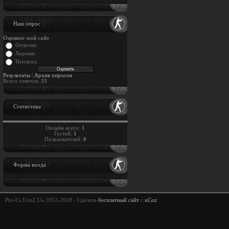
Наш опрос
Оцените мой сайт
Отлично
Хорошо
Неплохо
Результаты
|
Архив опросов
Всего ответов:
33
Статистика
Онлайн всего:
1
Гостей:
1
Пользователей:
0
Форма входа
Pro-Cs.UcoZ.Ua 2012-2018 -
Сделать
бесплатный сайт
с
uCoz