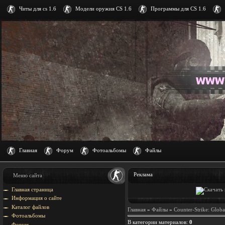
Читы для cs 1.6
Модели оружия CS 1.6
Программы для CS 1.6
Главная
Форум
Фотоальбомы
Файлы
Реклама
Меню сайта
Главная страница
Информация о сайте
Каталог файлов
Главная
»
Файлы
»
Counter-Strike: Globa
Фотоальбомы
В категории материалов
:
0
Форум