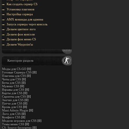
Как создать сервер CS
Установка плагинов
Настройка сервера
AMX команды для админа
Запуск сервера через консоль
Делаем цветное лого
Делаем фон консоли
Делаем фон меню CS
Делаем Waypoint'ы
Категории раздела
Моды для CS-GO
[0]
Готовые Сервера CSS
[0]
Плагины для CSS
[0]
Читы для CSS
[0]
Боты для CSS
[0]
Мувики CSS
[0]
Взрывы для CSS
[0]
Карты для CSS
[0]
Скрипты для CSS
[0]
Значки для CSS
[0]
Патчи для CSS
[0]
Кровь для CSS
[0]
Mani Admin Plugin
[0]
Лого для CSS
[0]
Конфиги CSS
[0]
Модели игроков для CSS
[0]
Темы меню CSS
[0]
CS: Source бесплатно
[0]