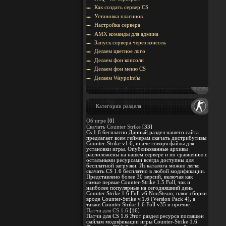
Как создать сервер CS
Установка плагинов
Настройка сервера
AMX команды для админа
Запуск сервера через консоль
Делаем цветное лого
Делаем фон консоли
Делаем фон меню CS
Делаем Waypoint'ы
Категории раздела
Об игре
[0]
Скачать Counter Strike
[33]
Cs 1.6 бесплатно Данный раздел нашего сайта
предлагает всем геймерам скачать дистрибутивы
Counter-Strike v1.6, иначе говоря файлы для
установки игры. Опубликованные архивы
расположены на нашем сервере и по сравнению с
остальными ресурсами всегда доступны для
бесплатной загрузки. Из каталога можно легко
скачать CS 1.6 бесплатно в любой модификации.
Представлено более 30 версий, включая как
самые первые Counter-Strike 1.5 Full, так и
наиболее популярные на сегодняшний день
Counter Strike 1.6 Full v6 NonSteam, плюс сборки
вроде Counter-Strike v.1.6 (Version Pack 4), а
также Counter Strike 1.6 Full v35 и прочие.
Патчи для CS 1.6
[16]
Патчи для CS 1.6 Этот раздел ресурса посвящен
файлам модификации игры Counter-Strike 1.6.