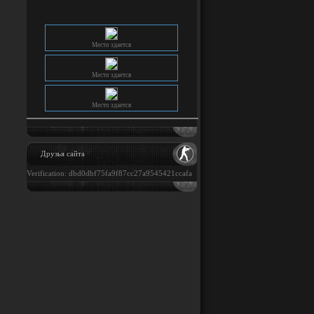
Место здается
Место здается
Место здается
Место здается
Друзья сайта
Verification: dbd0dbf75fa9f87cc27a9545421ccafa