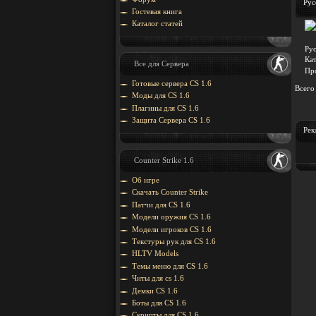
Рус
Гостевая книга
Каталог статей
Рус
Ка
Все для Сервера
Пр
Готовые сервера CS 1.6
Всего
Моды для CS 1.6
Плагины для CS 1.6
Защита Cервера CS 1.6
Рек
Counter Strike 1.6
Об игре
Скачать Counter Strike
Патчи для CS 1.6
Модели оружия CS 1.6
Модели игроков CS 1.6
Текстуры рук для CS 1.6
HLTV Models
Темы меню для CS 1.6
Читы для cs 1.6
Демки CS 1.6
Боты для CS 1.6
Скрипты для CS 1.6