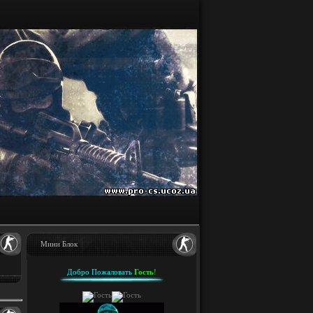
Мини Блок
Добро Пожаловать
Гость
!