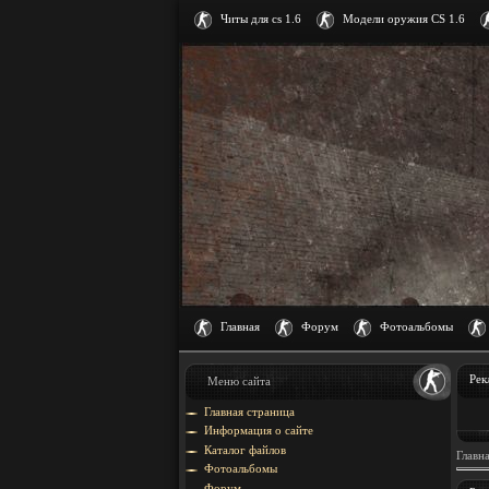
Читы для cs 1.6
Модели оружия CS 1.6
Главная
Форум
Фотоальбомы
Рек
Меню сайта
Главная страница
Информация о сайте
Каталог файлов
Главн
Фотоальбомы
Форум