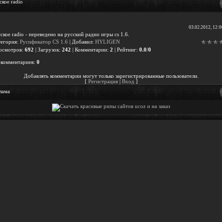
ское radio
03.02.2012, 12:
ское radio - переведено на русский радио игры cs 1.6.
тегория
:
Русификатор CS 1.6
|
Добавил
:
HYLIGEN
осмотров
:
692
|
Загрузок
:
242
|
Комментарии
:
2
|
Рейтинг
:
0.0
/
0
 комментариев
:
0
Добавлять комментарии могут только зарегистрированные пользователи.
[
Регистрация
|
Вход
]
лама