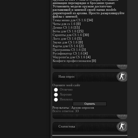
анимации перезарядки и бросания гранат.
Установить модели оружия достаточно
распаковкой и заменой своей папки models
директорией из архива. Просто разархивируйте
файлы с заменой.
Темы меню для CS 1.6
[34]
Читы для cs 1.6
[0]
Демки CS 1.6
[15]
Боты для CS 1.6
[25]
Скрипты для CS 1.6
[30]
Лого для CS 1.6
[5]
Звуки для CS 1.6
[0]
Карты для CS 1.6
[2]
Программы CS 1.6
[3]
Русификатор CS 1.6
[4]
Waypoint'ы для CS 1.6
[4]
Конфиги профессионалов
[0]
Наш опрос
Оцените мой сайт
Отлично
Хорошо
Неплохо
Результаты
|
Архив опросов
Всего ответов:
33
Статистика