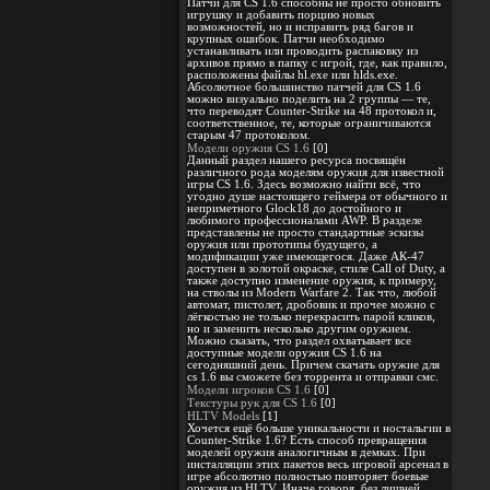
Патчи для CS 1.6 способны не просто обновить
игрушку и добавить порцию новых
возможностей, но и исправить ряд багов и
крупных ошибок. Патчи необходимо
устанавливать или проводить распаковку из
архивов прямо в папку с игрой, где, как правило,
расположены файлы hl.exe или hlds.exe.
Абсолютное большинство патчей для CS 1.6
можно визуально поделить на 2 группы — те,
что переводят Counter-Strike на 48 протокол и,
соответственное, те, которые ограничиваются
старым 47 протоколом.
Модели оружия CS 1.6
[0]
Данный раздел нашего ресурса посвящён
различного рода моделям оружия для известной
игры CS 1.6. Здесь возможно найти всё, что
угодно душе настоящего геймера от обычного и
неприметного Glock18 до достойного и
любимого профессионалами AWP. В разделе
представлены не просто стандартные эскизы
оружия или прототипы будущего, а
модификации уже имеющегося. Даже АК-47
доступен в золотой окраске, стиле Call of Duty, а
также доступно изменение оружия, к примеру,
на стволы из Modern Warfare 2. Так что, любой
автомат, пистолет, дробовик и прочее можно с
лёгкостью не только перекрасить парой кликов,
но и заменить несколько другим оружием.
Можно сказать, что раздел охватывает все
доступные модели оружия CS 1.6 на
сегодняшний день. Причем скачать оружие для
cs 1.6 вы сможете без торрента и отправки смс.
Модели игроков CS 1.6
[0]
Текстуры рук для CS 1.6
[0]
HLTV Models
[1]
Хочется ещё больше уникальности и ностальгии в
Counter-Strike 1.6? Есть способ превращения
моделей оружия аналогичным в демках. При
инсталляции этих пакетов весь игровой арсенал в
игре абсолютно полностью повторяет боевые
оружия из HLTV. Иначе говоря, без лишней