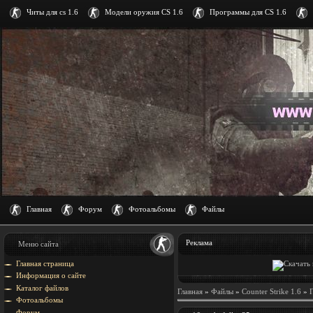
Читы для cs 1.6
Модели оружия CS 1.6
Программы для CS 1.6
Главная
Форум
Фотоальбомы
Файлы
Реклама
Меню сайта
Главная страница
Информация о сайте
Каталог файлов
Главная
»
Файлы
»
Counter Strike 1.6
»
Фотоальбомы
Форум