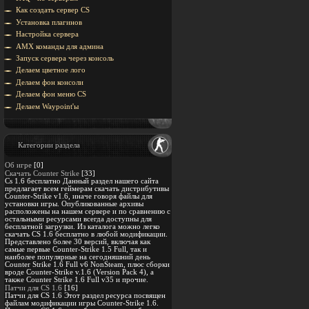
Как создать сервер CS
Установка плагинов
Настройка сервера
AMX команды для админа
Запуск сервера через консоль
Делаем цветное лого
Делаем фон консоли
Делаем фон меню CS
Делаем Waypoint'ы
Категории раздела
Об игре
[0]
Скачать Counter Strike
[33]
Cs 1.6 бесплатно Данный раздел нашего сайта
предлагает всем геймерам скачать дистрибутивы
Counter-Strike v1.6, иначе говоря файлы для
установки игры. Опубликованные архивы
расположены на нашем сервере и по сравнению с
остальными ресурсами всегда доступны для
бесплатной загрузки. Из каталога можно легко
скачать CS 1.6 бесплатно в любой модификации.
Представлено более 30 версий, включая как
самые первые Counter-Strike 1.5 Full, так и
наиболее популярные на сегодняшний день
Counter Strike 1.6 Full v6 NonSteam, плюс сборки
вроде Counter-Strike v.1.6 (Version Pack 4), а
также Counter Strike 1.6 Full v35 и прочие.
Патчи для CS 1.6
[16]
Патчи для CS 1.6 Этот раздел ресурса посвящен
файлам модификации игры Counter-Strike 1.6.