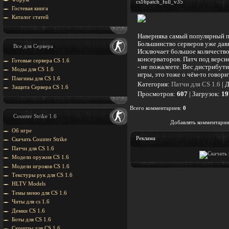
cs16patch_full_v35
Гостевая книга
Каталог статей
Наверняка самый популярный пат
Большинство серверов уже давно
Все для Сервера
Исключает большое количество 
консерваторов. Патч под верси
Готовые сервера CS 1.6
- не пожалеете. Вес дистрибут
Моды для CS 1.6
игры, это тоже о чём-то говорит
Плагины для CS 1.6
Категория
:
Патчи для CS 1.6
|
Д
Защита Cервера CS 1.6
Просмотров
:
607
|
Загрузок
:
19
Всего комментариев
:
0
Counter Strike 1.6
Добавлять комментарии
Об игре
Реклама
Скачать Counter Strike
Патчи для CS 1.6
Модели оружия CS 1.6
Модели игроков CS 1.6
Текстуры рук для CS 1.6
HLTV Models
Темы меню для CS 1.6
Читы для cs 1.6
Демки CS 1.6
Боты для CS 1.6
Скрипты для CS 1.6