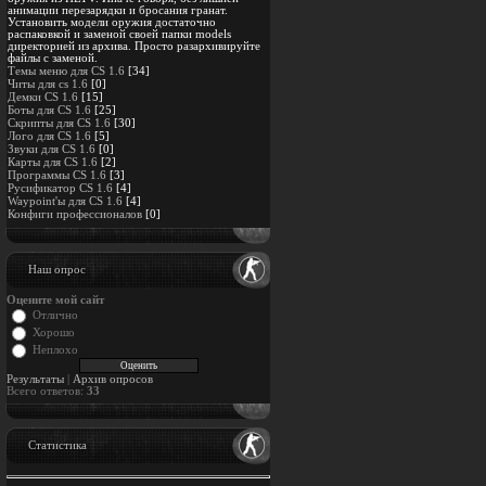
анимации перезарядки и бросания гранат.
Установить модели оружия достаточно
распаковкой и заменой своей папки models
директорией из архива. Просто разархивируйте
файлы с заменой.
Темы меню для CS 1.6
[34]
Читы для cs 1.6
[0]
Демки CS 1.6
[15]
Боты для CS 1.6
[25]
Скрипты для CS 1.6
[30]
Лого для CS 1.6
[5]
Звуки для CS 1.6
[0]
Карты для CS 1.6
[2]
Программы CS 1.6
[3]
Русификатор CS 1.6
[4]
Waypoint'ы для CS 1.6
[4]
Конфиги профессионалов
[0]
Наш опрос
Оцените мой сайт
Отлично
Хорошо
Неплохо
Результаты
|
Архив опросов
Всего ответов:
33
Статистика