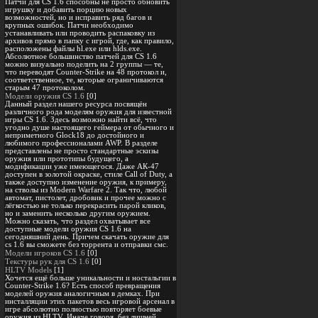
Патчи для CS 1.6 способны не просто обновить
игрушку и добавить порцию новых
возможностей, но и исправить ряд багов и
крупных ошибок. Патчи необходимо
устанавливать или проводить распаковку из
архивов прямо в папку с игрой, где, как правило,
расположены файлы hl.exe или hlds.exe.
Абсолютное большинство патчей для CS 1.6
можно визуально поделить на 2 группы — те,
что переводят Counter-Strike на 48 протокол и,
соответственное, те, которые ограничиваются
старым 47 протоколом.
Модели оружия CS 1.6
[0]
Данный раздел нашего ресурса посвящён
различного рода моделям оружия для известной
игры CS 1.6. Здесь возможно найти всё, что
угодно душе настоящего геймера от обычного и
неприметного Glock18 до достойного и
любимого профессионалами AWP. В разделе
представлены не просто стандартные эскизы
оружия или прототипы будущего, а
модификации уже имеющегося. Даже АК-47
доступен в золотой окраске, стиле Call of Duty, а
также доступно изменение оружия, к примеру,
на стволы из Modern Warfare 2. Так что, любой
автомат, пистолет, дробовик и прочее можно с
лёгкостью не только перекрасить парой кликов,
но и заменить несколько другим оружием.
Можно сказать, что раздел охватывает все
доступные модели оружия CS 1.6 на
сегодняшний день. Причем скачать оружие для
cs 1.6 вы сможете без торрента и отправки смс.
Модели игроков CS 1.6
[0]
Текстуры рук для CS 1.6
[0]
HLTV Models
[1]
Хочется ещё больше уникальности и ностальгии в
Counter-Strike 1.6? Есть способ превращения
моделей оружия аналогичным в демках. При
инсталляции этих пакетов весь игровой арсенал в
игре абсолютно полностью повторяет боевые
оружия из HLTV. Иначе говоря, без лишней