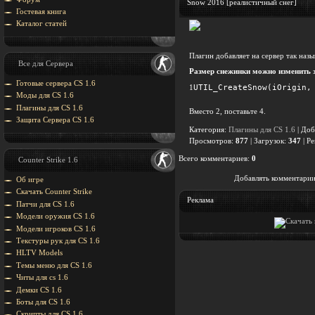
Snow 2016 [реалистичный снег]
Гостевая книга
Каталог статей
Плагин добавляет на сервер так наз
Все для Сервера
Размер снежинки можно изменить 
Готовые сервера CS 1.6
UTIL_CreateSnow(iOrigin,
1
Моды для CS 1.6
Плагины для CS 1.6
Вместо 2, поставьте 4.
Защита Cервера CS 1.6
Категория
:
Плагины для CS 1.6
|
Доб
Просмотров
:
877
|
Загрузок
:
347
|
Ре
Всего комментариев
:
0
Counter Strike 1.6
Добавлять комментарии
Об игре
Скачать Counter Strike
Реклама
Патчи для CS 1.6
Модели оружия CS 1.6
Модели игроков CS 1.6
Текстуры рук для CS 1.6
HLTV Models
Темы меню для CS 1.6
Читы для cs 1.6
Демки CS 1.6
Боты для CS 1.6
Скрипты для CS 1.6