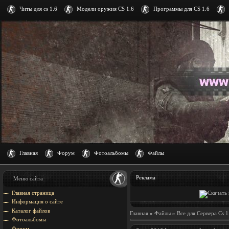
Читы для cs 1.6
Модели оружия CS 1.6
Программы для CS 1.6
Главная
Форум
Фотоальбомы
Файлы
Реклама
Меню сайта
Главная страница
Информация о сайте
Каталог файлов
Главная
»
Файлы
»
Все для Сервера Cs 1
Фотоальбомы
Форум