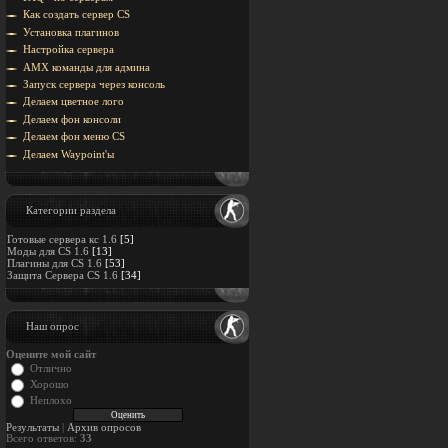
Как создать сервер CS
Установка плагинов
Настройка сервера
AMX команды для админа
Запуск сервера через консоль
Делаем цветное лого
Делаем фон консоли
Делаем фон меню CS
Делаем Waypoint'ы
Категории раздела
Готовые сервера кс 1.6
[5]
Моды для CS 1.6
[13]
Плагины для CS 1.6
[53]
Защита Cервера CS 1.6
[34]
Наш опрос
Оцените мой сайт
Отлично
Хорошо
Неплохо
Результаты
|
Архив опросов
Всего ответов:
33