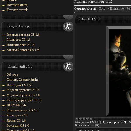
Показано материалов
:
1-10
Гостевая книга
Сортировать по
:
Дате
·
Названию
·
Ре
Каталог статей
Sillent Hill Mod
Все для Сервера
Готовые сервера CS 1.6
Моды для CS 1.6
Плагины для CS 1.6
Защита Cервера CS 1.6
Counter Strike 1.6
Об игре
Скачать Counter Strike
Патчи для CS 1.6
Модели оружия CS 1.6
Модели игроков CS 1.6
Текстуры рук для CS 1.6
HLTV Models
Темы меню для CS 1.6
Читы для cs 1.6
Демки CS 1.6
Моды для CS 1.6
|
Просмотров:
609
|
З
Комментарии (0)
Боты для CS 1.6
Скрипты для CS 1.6