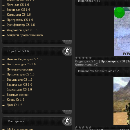
HideNSeek 4.51
Лого для CS 1.6
Звуки для CS 1.6
Карты для CS 1.6
Программы CS 1.6
Русификатор CS 1.6
Waypoint'ы для CS 1.6
Конфиги профессионалов
Спрайты Cs 1.6
Иконки Радио для CS 1.6
Моды для CS 1.6
|
Просмотров:
738
|
З
Выстрелы для CS 1.6
Комментарии (0)
Пулевые отверстия
Humans VS Monsters XP v2.2
Прицелы для CS 1.6
Взрывы для CS 1.6
Радары для CS 1.6
Значки для CS 1.6
Болевые иконки
Кровь Cs 1.6
Дым Cs 1.6
Мастерская
FAQ - по серверам