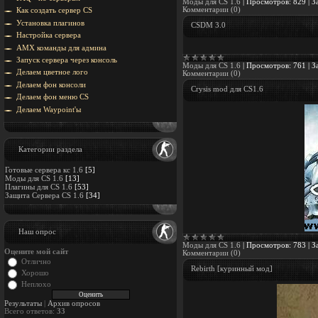
Моды для CS 1.6
|
Просмотров:
829
|
З
Комментарии (0)
Как создать сервер CS
Установка плагинов
CSDM 3.0
Настройка сервера
AMX команды для админа
Запуск сервера через консоль
Моды для CS 1.6
|
Просмотров:
761
|
З
Делаем цветное лого
Комментарии (0)
Делаем фон консоли
Crysis mod для CS1.6
Делаем фон меню CS
Делаем Waypoint'ы
Категории раздела
Готовые сервера кс 1.6
[5]
Моды для CS 1.6
[13]
Плагины для CS 1.6
[53]
Защита Cервера CS 1.6
[34]
Наш опрос
Моды для CS 1.6
|
Просмотров:
783
|
З
Оцените мой сайт
Комментарии (0)
Отлично
Rebirth [куринный мод]
Хорошо
Неплохо
Результаты
|
Архив опросов
Всего ответов:
33