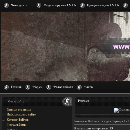
Читы для cs 1.6
Модели оружия CS 1.6
Программы для CS 1.6
Главная
Форум
Фотоальбомы
Файлы
Реклама
Меню сайта
Главная страница
Информация о сайте
Каталог файлов
Главная
»
Файлы
»
Все для Сервера Cs 1
Фотоальбомы
В категории материалов
:
13
Форум