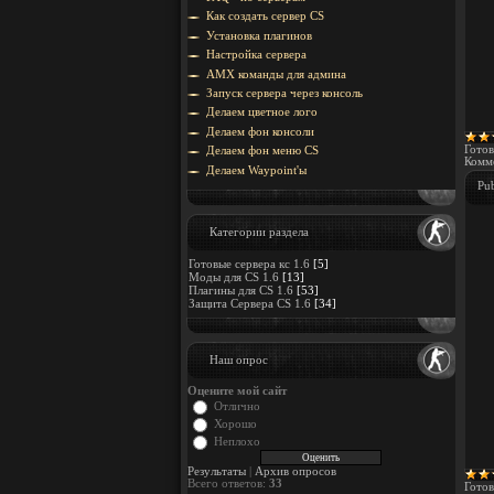
Как создать сервер CS
Установка плагинов
Настройка сервера
AMX команды для админа
Запуск сервера через консоль
Делаем цветное лого
Делаем фон консоли
Готов
Делаем фон меню CS
Комме
Делаем Waypoint'ы
Pub
Категории раздела
Готовые сервера кс 1.6
[5]
Моды для CS 1.6
[13]
Плагины для CS 1.6
[53]
Защита Cервера CS 1.6
[34]
Наш опрос
Оцените мой сайт
Отлично
Хорошо
Неплохо
Результаты
|
Архив опросов
Всего ответов:
33
Готов