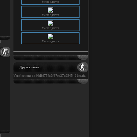
Место здается
Место здается
Место здается
|
Друзья сайта
Verification: dbd0dbf75fa9f87cc27a9545421ccafa
|