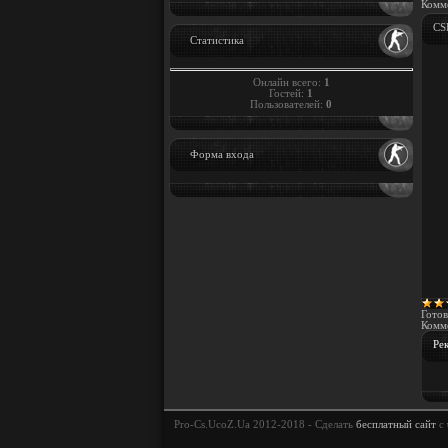
Комме
CS
Статистика
Онлайн всего:
1
Гостей:
1
Пользователей:
0
Форма входа
Готов
Комме
Ре
Pro-Cs.UcoZ.Ua 2012-2018 -
Сделать
бесплатный сайт
с