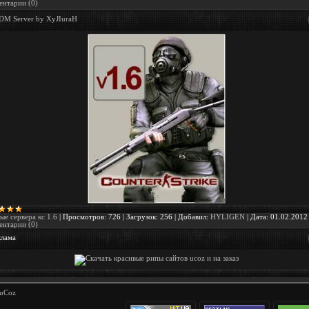
нтарии (0)
DM Server by XyJIuraH
ые сервера кс 1.6
|
Просмотров:
726
|
Загрузок:
256
|
Добавил:
HYLIGEN
|
Дата:
01.02.2012
нтарии (0)
клама
uCoz