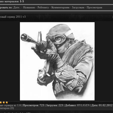
ано материалов
:
1-5
ровать по
:
Дате
·
Названию
·
Рейтингу
·
Комментариям
·
Загрузкам
·
Просмотрам
товый сервер 2011 v3
ые сервера кс 1.6
|
Просмотров:
723
|
Загрузок:
223
|
Добавил:
HYLIGEN
|
Дата:
01.02.2012
нтарии (0)