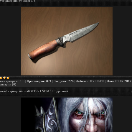
ver knife dm by Joker178
ые сервера кс 1.6
|
Просмотров:
871
|
Загрузок:
226
|
Добавил:
HYLIGEN
|
Дата:
01.02.2012
нтарии (0)
товый сервер Warcraft3FT & CSDM 100 уровней