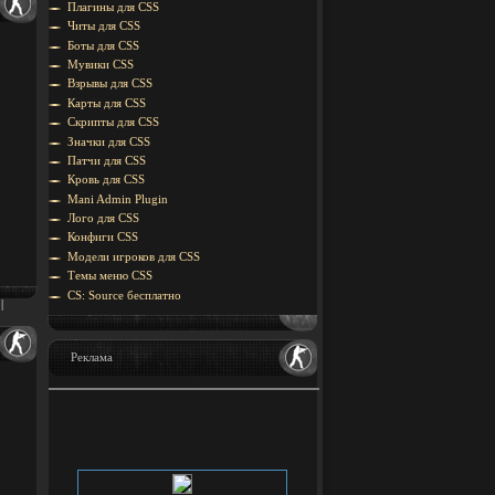
Плагины для CSS
Читы для CSS
Боты для CSS
Мувики CSS
Взрывы для CSS
Карты для CSS
Скрипты для CSS
Значки для CSS
Патчи для CSS
Кровь для CSS
Mani Admin Plugin
Лого для CSS
Конфиги CSS
Модели игроков для CSS
Темы меню CSS
CS: Source бесплатно
|
Реклама
Место здается