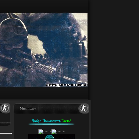
Мини Блок
Добро Пожаловать
Гость
!