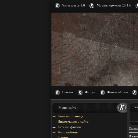
Читы для cs 1.6
Модели оружия CS 1.6
Главная
Форум
Фотоальбомы
Ре
Меню сайта
Главная страница
Информация о сайте
Каталог файлов
Главн
Фотоальбомы
В кат
Форум