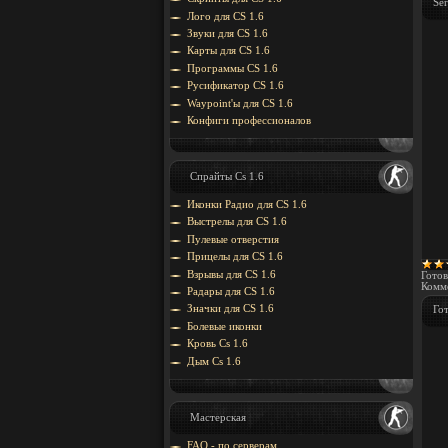
Ser
Лого для CS 1.6
Звуки для CS 1.6
Карты для CS 1.6
Программы CS 1.6
Русификатор CS 1.6
Waypoint'ы для CS 1.6
Конфиги профессионалов
Спрайты Cs 1.6
Иконки Радио для CS 1.6
Выстрелы для CS 1.6
Пулевые отверстия
Прицелы для CS 1.6
Взрывы для CS 1.6
Готов
Комме
Радары для CS 1.6
Значки для CS 1.6
Го
Болевые иконки
Кровь Cs 1.6
Дым Cs 1.6
Мастерская
FAQ - по серверам