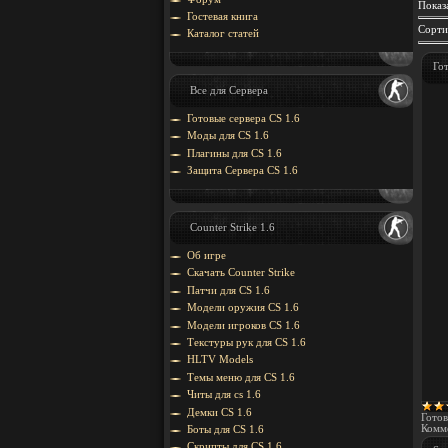
Показ
Гостевая книга
Сорти
Каталог статей
Го
Все для Сервера
Готовые сервера CS 1.6
Моды для CS 1.6
Плагины для CS 1.6
Защита Cервера CS 1.6
Counter Strike 1.6
Об игре
Скачать Counter Strike
Патчи для CS 1.6
Модели оружия CS 1.6
Модели игроков CS 1.6
Текстуры рук для CS 1.6
HLTV Models
Темы меню для CS 1.6
Читы для cs 1.6
Демки CS 1.6
Готов
Комме
Боты для CS 1.6
Скрипты для CS 1.6