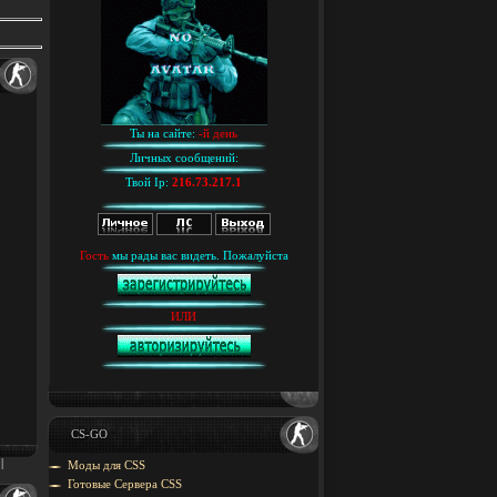
Ты на сайте:
-й день
Личных сообщений:
Твой Ip:
216.73.217.1
Гость
мы рады вас видеть. Пожалуйста
ИЛИ
CS-GO
|
Моды для CSS
Готовые Сервера CSS