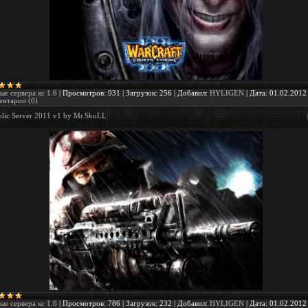
ые сервера кс 1.6
|
Просмотров:
931
|
Загрузок:
256
|
Добавил:
HYLIGEN
|
Дата:
01.02.2012
нтарии (0)
lic Server 2011 v1 by Mr.SkuLL
ые сервера кс 1.6
|
Просмотров:
786
|
Загрузок:
232
|
Добавил:
HYLIGEN
|
Дата:
01.02.2012