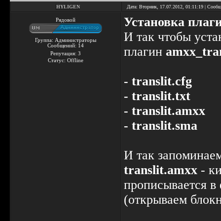
HYLIGEN
Дата: Вторник, 17.07.2012, 01:11:19 | Сооб
Установка плаг
Рядовой
И так чтобы уст
Группа: Администраторы
Сообщений:
14
плагин
amxx_tran
Репутация:
3
Статус:
Offline
- translit.cfg
- translit.txt
- translit.amxx
- translit.sma
И так запоминаем
translit.amxx
- ки
прописывается в 
(открываем блок