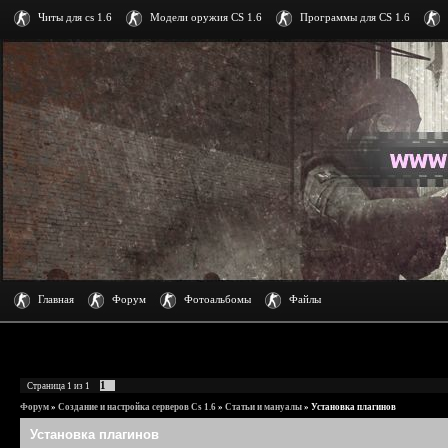
Читы для cs 1.6
Модели оружия CS 1.6
Программы для CS 1.6
Главная
Форум
Фотоальбомы
Файлы
1
Страница
1
из
1
Форум
»
Создание и настройка серверов Cs 1.6
»
Статьи и мануалы
»
Установка плагинов
Установка плагинов