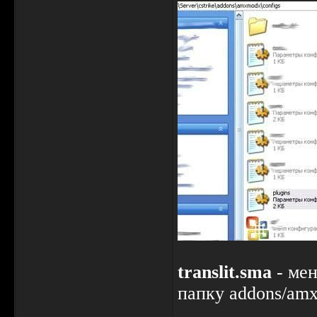
translit.sma
- мен
папку addons/amx