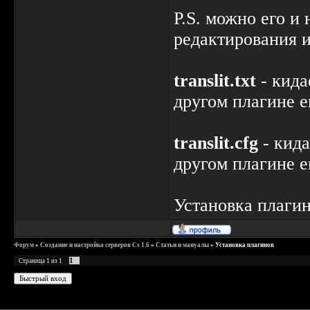
P.S. можно его и
редактирования 
translit.txt
- кида
другом плагине е
translit.cfg
- кида
другом плагине е
Установка плагин
Форум
»
Создание и настройка серверов Cs 1.6
»
Статьи и мануалы
»
Установка плагинов
1
Страница
1
из
1