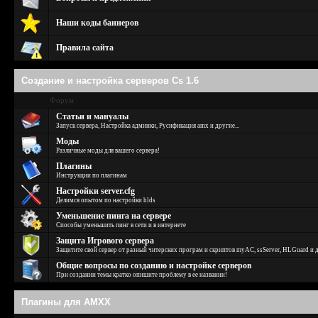
Наши коды баннеров
Правила сайта
Создание и настройка серверов Cs 1.6
Форум
Статьи и мануалы
Запуск сервера, Настройка админки, Русификация amx и другие...
Моды
Различные моды для вашего сервера!
Плагины
Инструкции по плагинам
Настройки server.cfg
Делимся опытом по настройки hlds
Уменьшение пинга на сервере
Способы уменьшить пинг в сети и в интернете
Защита Игрового сервера
Защитите свой сервер от разный читерских програм и скриптов myAC, ssServer, HLGuard и д
Общие вопросы по созданию и настройке серверов
При создании темы кратко опишите проблему в ее названии!
Плагины для AMXX