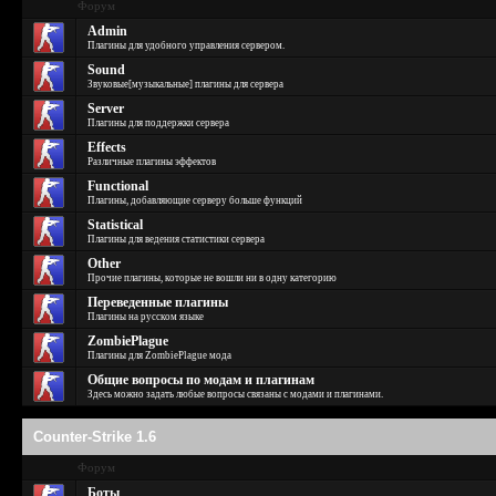
Форум
Admin
Плагины для удобного управления сервером.
Sound
Звуковые[музыкальные] плагины для сервера
Server
Плагины для поддержки сервера
Effects
Различные плагины эффектов
Functional
Плагины, добавляющие серверу больше функций
Statistical
Плагины для ведения статистики сервера
Other
Прочие плагины, которые не вошли ни в одну категорию
Переведенные плагины
Плагины на русском языке
ZombiePlague
Плагины для ZombiePlague мода
Общие вопросы по модам и плагинам
Здесь можно задать любые вопросы связаны с модами и плагинами.
Counter-Strike 1.6
Форум
Боты