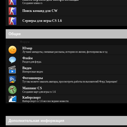
Создание клана cs
Поиск команд для CW
Серверы для игры CS 1.6
Общее
Форум
Юмор
Лучшие анекдоты, смешные рассказы, истории из жизни, фотоприколы и т.д
Флейм
Раздел для флуда.
Видео
Интересные видео
Фотошоперы
Тут вы можете заказать аватары, просмотреть работы пользователей Флуд Запрещен!
Маппинг CS
Создание карт для игры cs 1.6
Киберспорт
Киберспорт cs 1.6 все последние новости
Дополнительная информация