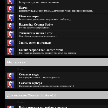
Боты разного уровня сложности и тактики
Патчи
Разные патчи для Counter-Strike 1.6, оптимизирующие ваш игровой процесс..
Обучение игры
Всякие статьи для обучения в игре всяких страйф, и т.д
Настройка Counter Strike
Всё что касается настройки игры
Уменьшение пинга в игре
Способы уменьшить пинг (отстование)
Запись демок и мувиков
Общие вопросы по Counter-Strike
При создании темы кратко опишите проблему в ее названии!
Мастерская
Форум
Создание видео
Инструкции и способы создать видео из cs
Создание сервера
Инструкции и рекомендации по созданию серверов cs 1.6
Для игроков Counter Strike v1.6
Форум
Найти игроков для набора команды