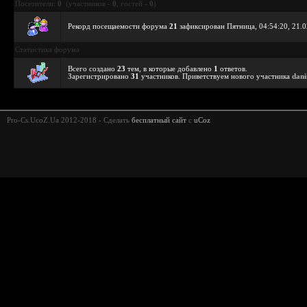
Посетители:
0
(участников -
0
, гостей -
0
)
Рекорд посещаемости форума
21
зафиксирован Пятница, 04:54:20, 21.0
Статистика форума
Всего создано
23
тем, в которые добавлено
1
ответов.
Зарегистрировано
31
участников. Приветствуем нового участника
dani
Pro-Cs.UcoZ.Ua 2012-2018 -
Сделать
бесплатный сайт
с
uCoz