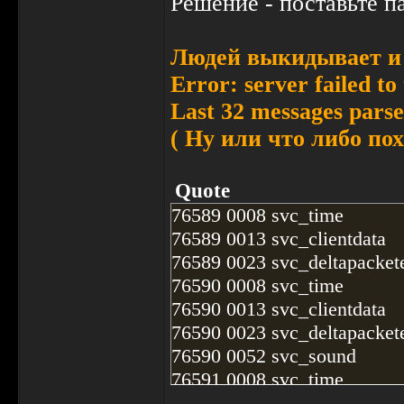
Решение - поставьте п
Людей выкидывает и 
Error: server failed t
Last 32 messages parse
( Ну или что либо по
Quote
76589 0008 svc_time
76589 0013 svc_clientdata
76589 0023 svc_deltapackete
76590 0008 svc_time
76590 0013 svc_clientdata
76590 0023 svc_deltapackete
76590 0052 svc_sound
76591 0008 svc_time
76591 0013 svc_clientdata