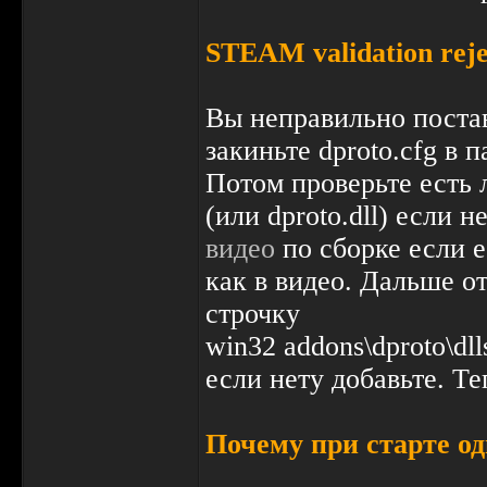
STEAM validation reje
Вы неправильно постав
закиньте dproto.cfg в п
Потом проверьте есть ли
(или dproto.dll) если н
видео
по сборке если ес
как в видео. Дальше от
строчку
win32 addons\dproto\dlls
если нету добавьте. Те
Почему при старте од