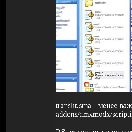
translit.sma - менее в
addons/amxmodx/script
P.S. можно его и не у