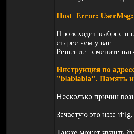
amx_mapmenu - меню карт
amx_votemapmenu - голосо
Host_Error: UserMsg: 
amx_teammenu - меню на п
Происходит выброс в г
старее чем у вас
Решение : смените пат
Инструкция по адресс
"blablabla". Память 
Несколько причин воз
Зачастую это изза rhlg
Также может чудить бус