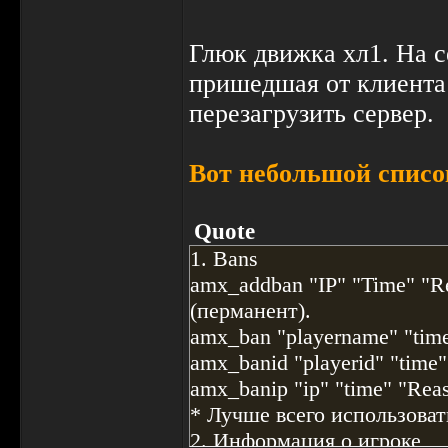
76591 0023 svc_deltapackete
76591 0008 svc_time
Глюк движка хл1. На с
76591 0013 svc_clientdata
пришедшая от клиента 
76591 0023 svc_deltapackete
перезагрузить сервер.
76592 0008 svc_time
76592 0013 svc_clientdata
Вот небольшой списо
76592 0023 svc_deltapackete
76593 0008 svc_time
Quote
76593 0013 svc_clientdata
76593 0023 svc_deltapackete
1. Bans
76593 0018 svc_time
amx_addban "IP" "Time" "Re
76593 0023 svc_clientdata
(перманент).
76593 0033 svc_deltapackete
amx_ban "playername" "tim
76593 0000 svc_updateuseri
amx_banid "playerid" "time
76593 0272 svc_updateuseri
amx_banip "ip" "time" "Rea
76593 0544 svc_updateuseri
* Лучше всего использова
76593 0816 svc_updateuseri
2. Информация о игроке