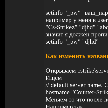
setinfo "_pw" "ваш_пар
например у меня в users
"Cs-Strikez" "djhd" "ab
значит я должен пропи
setinfo "_pw" "djhd"
Как изменить назван
Открываем cstrike\serve
Ищем
// default server name. 
hostname "Counter-Strik
Меняем то что после h
Например так