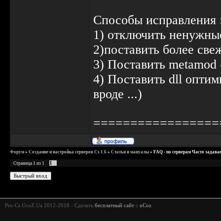
Способы исправления 
1) отключить ненужны
2)поставить более све
3) Поставить metamod 
4) Поставить dll опти
вроде ...)
=================
Форум
»
Создание и настройка серверов Cs 1.6
»
Статьи и мануалы
»
FAQ - по серверам Часто задава
1
Страница
1
из
1
Pro-Cs.UcoZ.Ua 2012-2018 -
Сделать
бесплатный сайт
с
uCoz