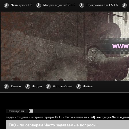
Читы для cs 1.6
Модели оружия CS 1.6
Программы для CS 1.6
Главная
Форум
Фотоальбомы
Файлы
1
Страница
1
из
1
Форум
»
Создание и настройка серверов Cs 1.6
»
Статьи и мануалы
»
FAQ - по серверам Часто задава
FAQ - по серверам Часто задаваемые вопросы!