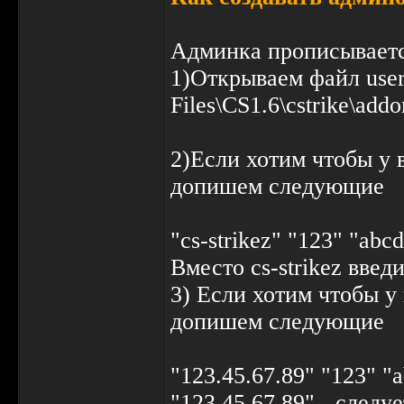
Админка прописывается
1)Открываем файл users
Files\CS1.6\cstrike\add
2)Если хотим чтобы у в
допишем следующие
"cs-strikez" "123" "abc
Вместо cs-strikez введ
3) Если хотим чтобы у 
допишем следующие
"123.45.67.89" "123" "
"123.45.67.89" - следу