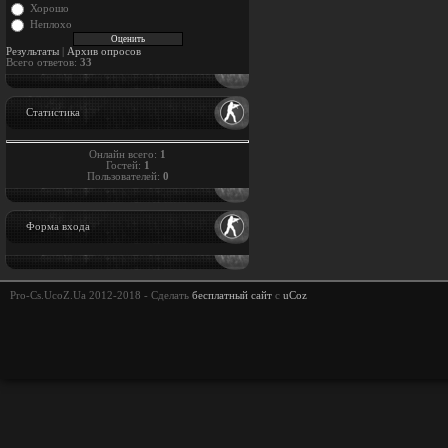
Хорошо
Неплохо
Результаты
|
Архив опросов
Всего ответов:
33
Статистика
Онлайн всего:
1
Гостей:
1
Пользователей:
0
Форма входа
Pro-Cs.UcoZ.Ua 2012-2018 -
Сделать
бесплатный сайт
с
uCoz