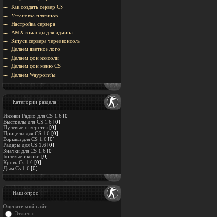
Как создать сервер CS
Установка плагинов
Настройка сервера
AMX команды для админа
Запуск сервера через консоль
Делаем цветное лого
Делаем фон консоли
Делаем фон меню CS
Делаем Waypoint'ы
Категории раздела
Иконки Радио для CS 1.6
[0]
Выстрелы для CS 1.6
[0]
Пулевые отверстия
[0]
Прицелы для CS 1.6
[0]
Взрывы для CS 1.6
[0]
Радары для CS 1.6
[0]
Значки для CS 1.6
[0]
Болевые иконки
[0]
Кровь Cs 1.6
[0]
Дым Cs 1.6
[0]
Наш опрос
Оцените мой сайт
Отлично