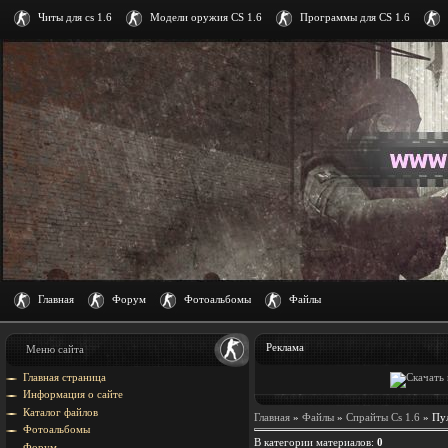
Читы для cs 1.6
Модели оружия CS 1.6
Программы для CS 1.6
Главная
Форум
Фотоальбомы
Файлы
Реклама
Меню сайта
Главная страница
Информация о сайте
Каталог файлов
Главная
»
Файлы
»
Спрайты Cs 1.6
» Пул
Фотоальбомы
В категории материалов
:
0
Форум