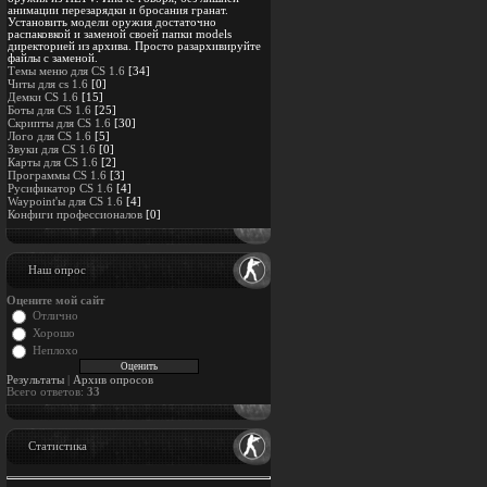
анимации перезарядки и бросания гранат.
Установить модели оружия достаточно
распаковкой и заменой своей папки models
директорией из архива. Просто разархивируйте
файлы с заменой.
Темы меню для CS 1.6
[34]
Читы для cs 1.6
[0]
Демки CS 1.6
[15]
Боты для CS 1.6
[25]
Скрипты для CS 1.6
[30]
Лого для CS 1.6
[5]
Звуки для CS 1.6
[0]
Карты для CS 1.6
[2]
Программы CS 1.6
[3]
Русификатор CS 1.6
[4]
Waypoint'ы для CS 1.6
[4]
Конфиги профессионалов
[0]
Наш опрос
Оцените мой сайт
Отлично
Хорошо
Неплохо
Результаты
|
Архив опросов
Всего ответов:
33
Статистика