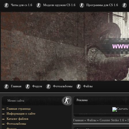
Читы для cs 1.6
Модели оружия CS 1.6
Программы для CS 1.6
Главная
Форум
Фотоальбомы
Файлы
Реклама
Меню сайта
Главная страница
Информация о сайте
Каталог файлов
Главная
»
Файлы
»
Counter Strike 1.6
»
Фотоальбомы
Форум