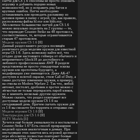
Патчи для CS 1.6 способны не просто обновить
игрушку и добавить порцию новых
возможностей, но и исправить ряд багов и
крупных ошибок. Патчи необходимо
устанавливать или проводить распаковку из
архивов прямо в папку с игрой, где, как правило,
расположены файлы hl.exe или hlds.exe.
Абсолютное большинство патчей для CS 1.6
можно визуально поделить на 2 группы — те,
что переводят Counter-Strike на 48 протокол и,
соответственное, те, которые ограничиваются
старым 47 протоколом.
Модели оружия CS 1.6
[0]
Данный раздел нашего ресурса посвящён
различного рода моделям оружия для известной
игры CS 1.6. Здесь возможно найти всё, что
угодно душе настоящего геймера от обычного и
неприметного Glock18 до достойного и
любимого профессионалами AWP. В разделе
представлены не просто стандартные эскизы
оружия или прототипы будущего, а
модификации уже имеющегося. Даже АК-47
доступен в золотой окраске, стиле Call of Duty, а
также доступно изменение оружия, к примеру,
на стволы из Modern Warfare 2. Так что, любой
автомат, пистолет, дробовик и прочее можно с
лёгкостью не только перекрасить парой кликов,
но и заменить несколько другим оружием.
Можно сказать, что раздел охватывает все
доступные модели оружия CS 1.6 на
сегодняшний день. Причем скачать оружие для
cs 1.6 вы сможете без торрента и отправки смс.
Модели игроков CS 1.6
[0]
Текстуры рук для CS 1.6
[0]
HLTV Models
[1]
Хочется ещё больше уникальности и ностальгии в
Counter-Strike 1.6? Есть способ превращения
моделей оружия аналогичным в демках. При
инсталляции этих пакетов весь игровой арсенал в
игре абсолютно полностью повторяет боевые
оружия из HLTV. Иначе говоря, без лишней