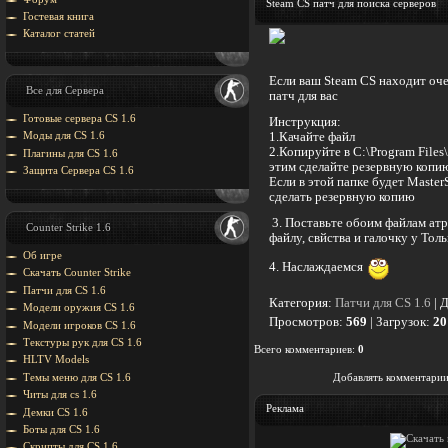
Steam CS патч для поиска серверов
Гостевая книга
Каталог статей
Если ваш Steam CS находит оче
Все для Сервера
патч для вас
Готовые сервера CS 1.6
Инструкция:
1.Качайте файл
Моды для CS 1.6
2.Копируйте в C:\Program Files\
Плагины для CS 1.6
этим сделайте резервную копи
Защита Cервера CS 1.6
Если в этой папке будет MasterS
сделать резервную копию
3. Поставьте обоим файлам атр
Counter Strike 1.6
файлу, свйства и галочку у Толь
Об игре
4. Наслаждаемся
Скачать Counter Strike
Патчи для CS 1.6
Категория
:
Патчи для CS 1.6
|
Д
Модели оружия CS 1.6
Просмотров
:
569
|
Загрузок
:
20
Модели игроков CS 1.6
Текстуры рук для CS 1.6
Всего комментариев
:
0
HLTV Models
Добавлять комментарии
Темы меню для CS 1.6
Читы для cs 1.6
Реклама
Демки CS 1.6
Боты для CS 1.6
Скрипты для CS 1.6