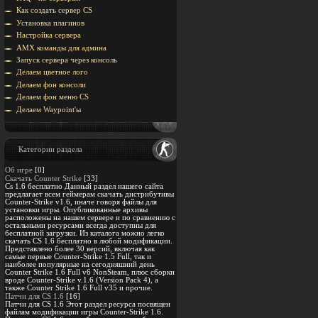
Как создать сервер CS
Установка плагинов
Настройка сервера
AMX команды для админа
Запуск сервера через консоль
Делаем цветное лого
Делаем фон консоли
Делаем фон меню CS
Делаем Waypoint'ы
Категории раздела
Об игре
[0]
Скачать Counter Strike
[33]
Cs 1.6 бесплатно Данный раздел нашего сайта
предлагает всем геймерам скачать дистрибутивы
Counter-Strike v1.6, иначе говоря файлы для
установки игры. Опубликованные архивы
расположены на нашем сервере и по сравнению с
остальными ресурсами всегда доступны для
бесплатной загрузки. Из каталога можно легко
скачать CS 1.6 бесплатно в любой модификации.
Представлено более 30 версий, включая как
самые первые Counter-Strike 1.5 Full, так и
наиболее популярные на сегодняшний день
Counter Strike 1.6 Full v6 NonSteam, плюс сборки
вроде Counter-Strike v.1.6 (Version Pack 4), а
также Counter Strike 1.6 Full v35 и прочие.
Патчи для CS 1.6
[16]
Патчи для CS 1.6 Этот раздел ресурса посвящен
файлам модификации игры Counter-Strike 1.6.